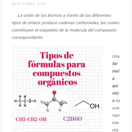
30 OCTUBRE, 2019
La unión de los átomos a través de los diferentes
tipos de enlace produce cadenas carbonadas, las cuales
constituyen el esqueleto de la molécula del compuesto
correspondiente.
Una
fór
mul
a
quí
mic
a
es
una
repr
ese
nta