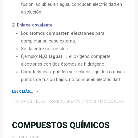
fusión, solubles en agua, conducen electricidad en
disolución.
2.
Enlace covalente
Los átomos
comparten electrones
para
completar su capa externa.
Se da entre no metales.
Ejemplo:
H₂O (agua)
→ el oxígeno comparte
electrones con dos átomos de hidrógeno.
Características: pueden ser sólidos, líquidos o gases,
puntos de fusión bajos, no conducen electricidad.
LEER MÁS…
«Tipos
#
ÁTOMOS
#
ELECTRONES
#
ENLACE
#
IONES
#
MOLÉCULAS
de
Enlaces
Químicos»
COMPUESTOS QUÍMICOS
7 JUNIO, 2024