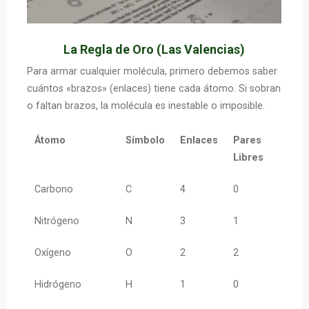
La Regla de Oro (Las Valencias)
Para armar cualquier molécula, primero debemos saber
cuántos «brazos» (enlaces) tiene cada átomo. Si sobran
o faltan brazos, la molécula es inestable o imposible.
Átomo
Símbolo
Enlaces
Pares
Libres
Carbono
C
4
0
Nitrógeno
N
3
1
Oxígeno
O
2
2
Hidrógeno
H
1
0