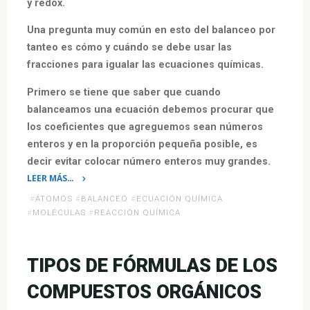
y redox.
Una pregunta muy común en esto del balanceo por
tanteo es cómo y cuándo se debe usar las
fracciones para igualar las ecuaciones químicas.
Primero se tiene que saber que cuando
balanceamos una ecuación debemos procurar que
los coeficientes que agreguemos sean números
enteros y en la proporción pequeña posible, es
decir evitar colocar número enteros muy grandes.
LEER MÁS…
«Balanceo
#
ÁTOMOS
#
BALANCEO
#
ECUACIÓN QUÍMICA
por
#
MOLÉCULAS
#
REACCIÓN QUÍMICA
tanteo
usando
fracciones:
TIPOS DE FÓRMULAS DE LOS
¿Es
COMPUESTOS ORGÁNICOS
apropiado?»