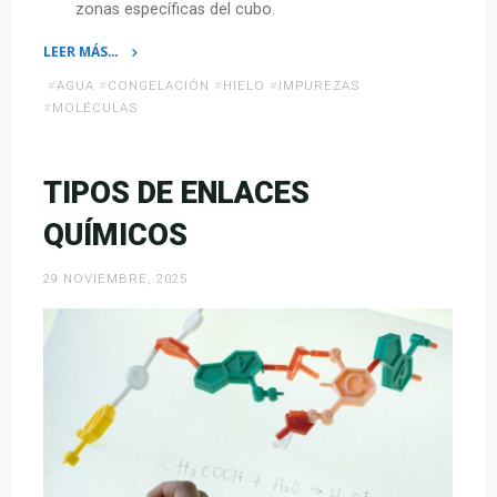
zonas específicas del cubo.
LEER MÁS…
«¿Por
#
AGUA
#
CONGELACIÓN
#
HIELO
#
IMPUREZAS
qué
#
MOLÉCULAS
algunos
cubos
de
TIPOS DE ENLACES
hielo
QUÍMICOS
son
cristalinos
29 NOVIEMBRE, 2025
y
otros
turbios?»