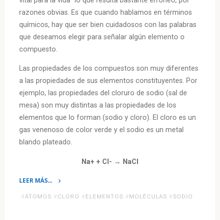
vital para la vida” lo que resulta bastante erróneo, por
razones obvias. Es que cuando hablamos en términos
químicos, hay que ser bien cuidadosos con las palabras
que deseamos elegir para señalar algún elemento o
compuesto.
Las propiedades de los compuestos son muy diferentes
a las propiedades de sus elementos constituyentes. Por
ejemplo, las propiedades del cloruro de sodio (sal de
mesa) son muy distintas a las propiedades de los
elementos que lo forman (sodio y cloro). El cloro es un
gas venenoso de color verde y el sodio es un metal
blando plateado.
Na+ + Cl- → NaCl
LEER MÁS…
«Compuestos
#
ÁTOMOS
#
CLORO
#
ELEMENTOS
#
MOLÉCULAS
#
SODIO
Químicos»