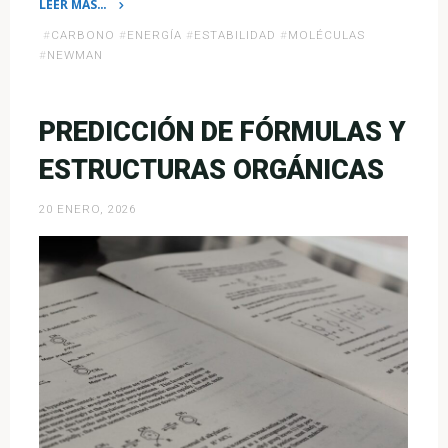
LEER MÁS…
«Proyecciones
#
CARBONO
#
ENERGÍA
#
ESTABILIDAD
#
MOLÉCULAS
de
#
NEWMAN
Newman:
La
visión
PREDICCIÓN DE FÓRMULAS Y
3D»
ESTRUCTURAS ORGÁNICAS
20 ENERO, 2026