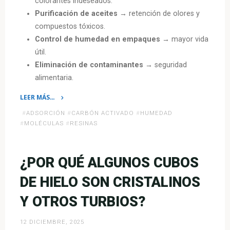
colorantes indeseados.
Purificación de aceites
→ retención de olores y
compuestos tóxicos.
Control de humedad en empaques
→ mayor vida
útil.
Eliminación de contaminantes
→ seguridad
alimentaria.
LEER MÁS…
«Adsorción
#
ADSORCIÓN
#
CARBÓN ACTIVADO
#
HUMEDAD
en
#
MOLÉCULAS
#
RESINAS
la
Industria
Alimentaria:
¿POR QUÉ ALGUNOS CUBOS
Síntesis
DE HIELO SON CRISTALINOS
Técnica»
Y OTROS TURBIOS?
12 DICIEMBRE, 2025