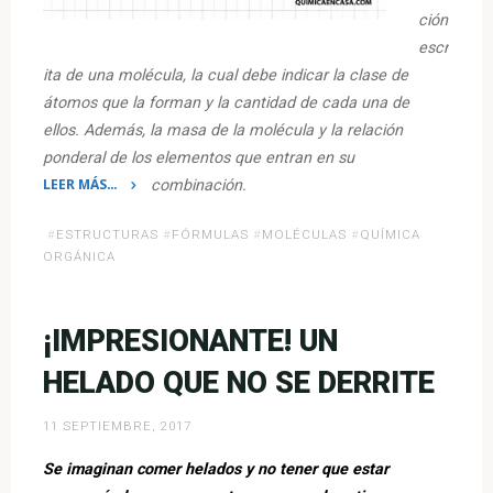
ción
escr
ita de una molécula, la cual debe indicar la clase de
átomos que la forman y la cantidad de cada una de
ellos. Además, la masa de la molécula y la relación
ponderal de los elementos que entran en su
LEER MÁS…
combinación.
«Tipos
#
ESTRUCTURAS
#
FÓRMULAS
#
MOLÉCULAS
#
QUÍMICA
de
ORGÁNICA
fórmulas
de
los
¡IMPRESIONANTE! UN
compuestos
orgánicos»
HELADO QUE NO SE DERRITE
11 SEPTIEMBRE, 2017
Se imaginan comer helados y no tener que estar