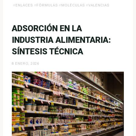
«Predicción
#
ENLACES
#
FÓRMULAS
#
MOLÉCULAS
#
VALENCIAS
de
Fórmulas
y
ADSORCIÓN EN LA
Estructuras
INDUSTRIA ALIMENTARIA:
Orgánicas»
SÍNTESIS TÉCNICA
8 ENERO, 2026