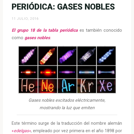
PERIÓDICA: GASES NOBLES
11 JULIO, 2016
El grupo 18 de la tabla periódica
es también conocido
como
gases nobles
.
Gases nobles excitados eléctricamente,
mostrando la luz que emiten
Este término surge de la traducción del nombre alemán
«
e
delgas»
, empleado por vez primera en el año 1898 por