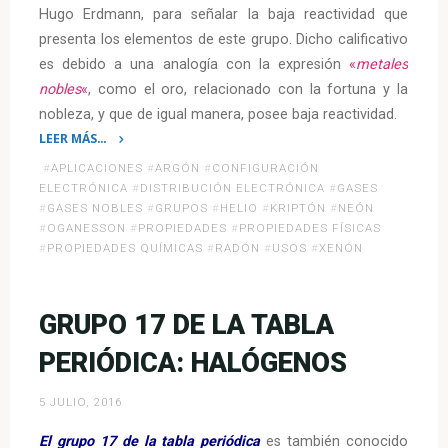
Hugo Erdmann, para señalar la baja reactividad que
presenta los elementos de este grupo. Dicho calificativo
es debido a una analogía con la expresión
«
metales
nobles
«
, como el oro, relacionado con la fortuna y la
nobleza, y que de igual manera, posee baja reactividad.
LEER MÁS…
«Grupo
#
APLICACIONES
#
ARGÓN
#
CONFIGURACIÓN
18
ELECTRÓNICA
#
DISTRIBUCIÓN ELECTRÓNICA
#
GASES
de
#
GASES NOBLES
#
GRUPOS
#
HELIO
#
KRIPTÓN
#
NEÓN
#
OGANESSON
#
PROPIEDADES
#
PROPIEDADES FÍSICAS
la
#
PROPIEDADES QUÍMICAS
#
RADÓN
#
USOS
#
XENÓN
Tabla
Periódica:
Gases
GRUPO 17 DE LA TABLA
Nobles»
PERIÓDICA: HALÓGENOS
5 JULIO, 2016
El grupo 17 de la tabla periódica
es también conocido