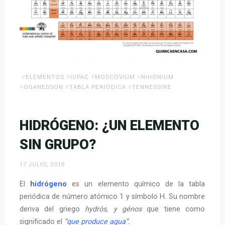
#
ELEMENTOS
#
IUPAC
#
MOSCOVIUM
#
NIHONIUM
#
OGANESSON
#
TABLA PERIÓDICA
#
TENNESSINE
HIDRÓGENO: ¿UN ELEMENTO
SIN GRUPO?
17 JULIO, 2016
El
hidrógeno
es un elemento químico de la tabla
periódica de número atómico 1 y símbolo H. Su nombre
deriva del griego
hydrós, y génos
que tiene como
significado el
“que produce agua”.