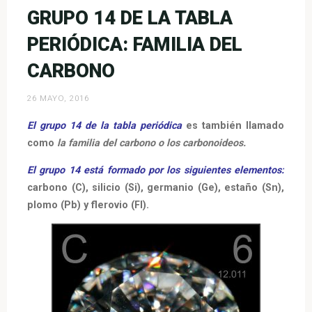
Familia
GRUPO 14 DE LA TABLA
del
Nitrógeno»
PERIÓDICA: FAMILIA DEL
CARBONO
26 MAYO, 2016
El grupo 14 de la tabla periódica
es también llamado
como
la familia del carbono o los carbonoideos.
El grupo 14 está formado por los siguientes elementos:
carbono (C), silicio (Si), germanio (Ge), estaño (Sn),
plomo (Pb) y flerovio (Fl).