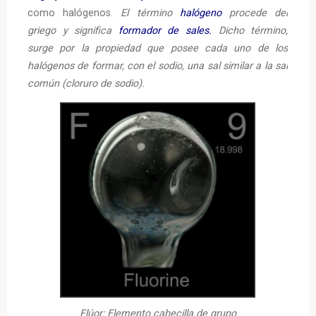
como halógenos.
El término
halógeno
procede del
griego y significa
formador de sales.
Dicho término,
surge por la propiedad que posee cada uno de los
halógenos de formar, con el sodio, una sal similar a la sal
común (cloruro de sodio).
Flúor: Elemento cabecilla de grupo