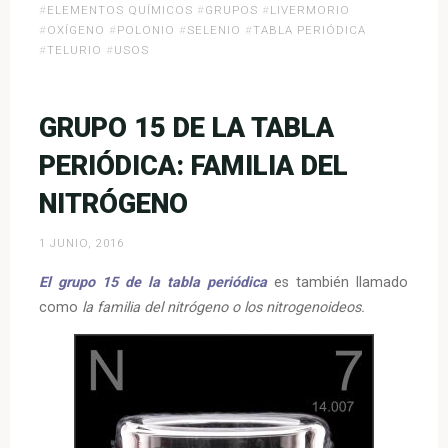
de
#
ELEMENTOS QUÍMICOS
#
GRUPOS
#
LIVERMORIO
#
OXÍGENO
#
POLONIO
#
SELENIO
#
TABLA PERIÓDICA
la
#
TELURIO
#
USOS
Tabla
Periódica:
Familia
GRUPO 15 DE LA TABLA
del
Oxígeno»
PERIÓDICA: FAMILIA DEL
NITRÓGENO
1 JUNIO, 2016
El grupo 15 de la tabla periódica
es también llamado
como
la familia del nitrógeno o los nitrogenoideos.