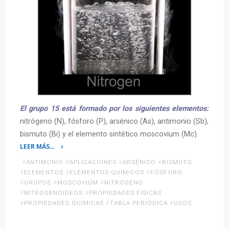
El grupo 15 está formado por los siguientes elementos:
nitrógeno (N), fósforo (P), arsénico (As), antimonio (Sb),
bismuto (Bi) y el elemento sintético moscovium (Mc).
LEER MÁS…
«Grupo
#
ANTIMONIO
#
APLICACIONES
#
ARSÉNICO
#
BISMUTO
15
#
ELEMENTOS
#
ELEMENTOS QUÍMICOS
#
FÓSFORO
de
#
GRUPOS
#
MOSCOVIUM
#
NITRÓGENO
#
NITROGENOIDEOS
#
PROPIEDADES FÍSICAS
la
#
PROPIEDADES QUÍMICAS
#
TABLA PERIÓDICA
#
USOS
Tabla
Periódica: