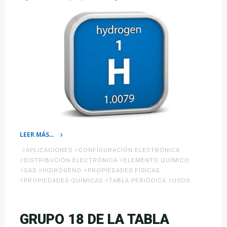
LEER MÁS…
«Hidrógeno:
#
APLICACIONES
#
CONFIGURACIÓN ELECTRÓNICA
¿un
#
DISTRIBUCIÓN ELECTRÓNICA
#
ELEMENTO QUÍMICO
elemento
#
GAS
#
HIDRÓGENO
#
PROPIEDADES FÍSICAS
#
PROPIEDADES QUÍMICAS
#
TABLA PERIÓDICA
#
USOS
sin
grupo?»
GRUPO 18 DE LA TABLA