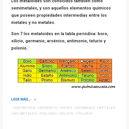
Los metaloides son conocidos también como
semimetales, y son aquellos elementos químicos
que poseen propiedades intermedias entre los
metales y no metales.
Son 7 los metaloides en la tabla periódica: boro,
silicio, germanio, arsénico, antimonio, telurio y
polonio
.
LEER MÁS…
«Tabla
#
ANTIMONIO
#
ARSÉNICO
#
BORO
#
GERMANIO
#
METALES
Periódica:
#
NO METALES
#
POLONIO
#
SILICIO
#
TELURIO
Metaloides»