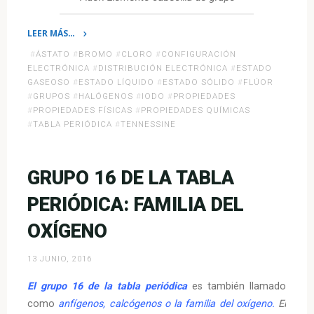
LEER MÁS…
«Grupo
#
ÁSTATO
#
BROMO
#
CLORO
#
CONFIGURACIÓN
17
ELECTRÓNICA
#
DISTRIBUCIÓN ELECTRÓNICA
#
ESTADO
de
GASEOSO
#
ESTADO LÍQUIDO
#
ESTADO SÓLIDO
#
FLÚOR
#
GRUPOS
#
HALÓGENOS
#
IODO
#
PROPIEDADES
la
#
PROPIEDADES FÍSICAS
#
PROPIEDADES QUÍMICAS
Tabla
#
TABLA PERIÓDICA
#
TENNESSINE
Periódica:
Halógenos»
GRUPO 16 DE LA TABLA
PERIÓDICA: FAMILIA DEL
OXÍGENO
13 JUNIO, 2016
El grupo 16 de la tabla periódica
es también llamado
como
anfígenos, calcógenos o la familia del oxígeno.
El