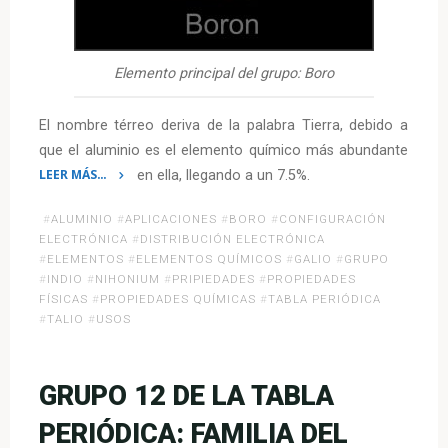
Elemento principal del grupo: Boro
El nombre térreo deriva de la palabra Tierra, debido a
que el aluminio es el elemento químico más abundante
LEER MÁS…
en ella, llegando a un 7.5%.
«Grupo
#
ALUMINIO
#
APLICACIONES
#
BORO
#
CONFIGURACIÓN
13
ELECTRÓNICA
#
DISTRIBUCIÓN ELECTRÓNICA
de
#
ELEMENTOS
#
ELEMENTOS QUÍMICOS
#
GALIO
#
GRUPO
la
#
INDIO
#
NIHONIUM
#
PRIPIEDADES
#
PROPIEDADES
Tabla
FÍSICAS
#
PROPIEDADES QUÍMICAS
#
TABLA PERIÓDICA
Periódica:
#
TALIO
#
USOS
Familia
del
Boro»
GRUPO 12 DE LA TABLA
PERIÓDICA: FAMILIA DEL