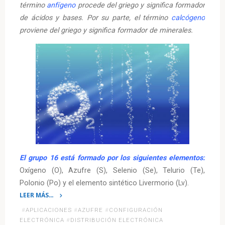
término
anfígeno
procede del griego y significa formador
de ácidos y bases. Por su parte, el término
calcógeno
proviene del griego y significa formador de minerales.
El grupo 16 está formado por los siguientes elementos:
Oxígeno (O), Azufre (S), Selenio (Se), Telurio (Te),
Polonio (Po) y el elemento sintético Livermorio (Lv).
LEER MÁS…
«Grupo
#
APLICACIONES
#
AZUFRE
#
CONFIGURACIÓN
16
ELECTRÓNICA
#
DISTRIBUCIÓN ELECTRÓNICA