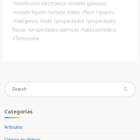
#
distribución electrónica
#
estado gaseoso
#
estado líquido
#
estado sólido
#
flúor
#
grupos
#
halógenos
#
iodo
#
propiedades
#
propiedades
físicas
#
propiedades químicas
#
tabla periódica
#
Tennessine
Se
fo
Categorías
Artículos
Ciencia en Vídeos