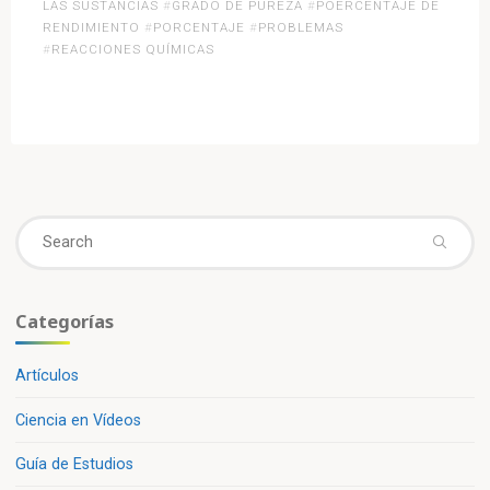
LAS SUSTANCIAS
#
GRADO DE PUREZA
#
POERCENTAJE DE
Estequiometria
RENDIMIENTO
#
PORCENTAJE
#
PROBLEMAS
de
#
REACCIONES QUÍMICAS
las
reacciones»
Se
fo
Categorías
Artículos
Ciencia en Vídeos
Guía de Estudios