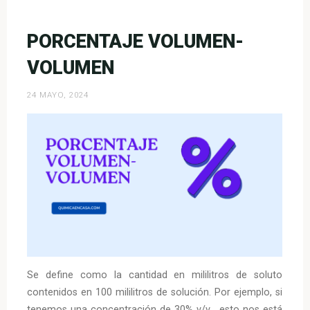
composición
centesimal,
fórmula
PORCENTAJE VOLUMEN-
empírica
VOLUMEN
y
fórmula
24 MAYO, 2024
molecular»
Se define como la cantidad en mililitros de soluto
contenidos en 100 mililitros de solución. Por ejemplo, si