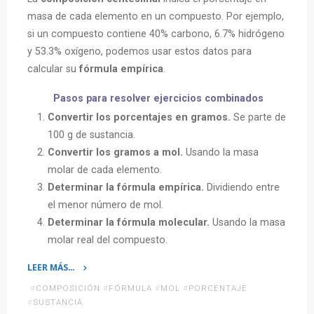
masa de cada elemento en un compuesto. Por ejemplo,
si un compuesto contiene 40% carbono, 6.7% hidrógeno
y 53.3% oxígeno, podemos usar estos datos para
calcular su
fórmula empírica
.
Pasos para resolver ejercicios combinados
Convertir los porcentajes en gramos.
Se parte de
100 g de sustancia.
Convertir los gramos a mol.
Usando la masa
molar de cada elemento.
Determinar la fórmula empírica.
Dividiendo entre
el menor número de mol.
Determinar la fórmula molecular.
Usando la masa
molar real del compuesto.
LEER MÁS…
«Ejercicios
#
COMPOSICIÓN
#
FÓRMULA
#
MOL
#
PORCENTAJE
combinados:
#
SUSTANCIA