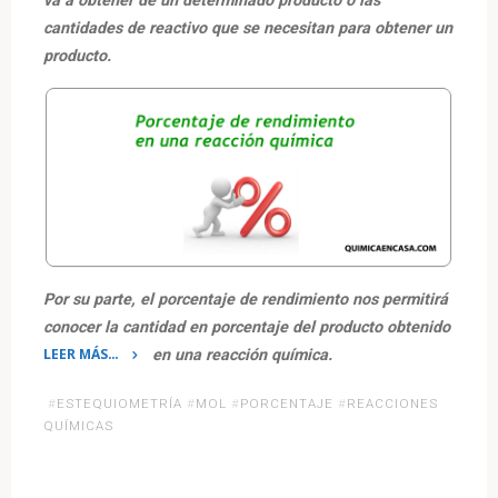
va a obtener de un determinado producto o las
cantidades de reactivo que se necesitan para obtener un
producto.
Por su parte, el porcentaje de rendimiento nos permitirá
conocer la cantidad en porcentaje del producto obtenido
LEER MÁS…
en una reacción química.
«Porcentaje
#
ESTEQUIOMETRÍA
#
MOL
#
PORCENTAJE
#
REACCIONES
de
QUÍMICAS
rendimiento.
Ejercicios
resueltos.»