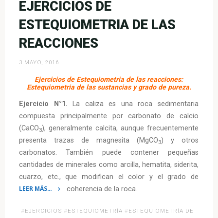
EJERCICIOS DE
ESTEQUIOMETRIA DE LAS
REACCIONES
3 MAYO, 2016
Ejercicios de Estequiometria de las reacciones:
Estequiometria de las sustancias y grado de pureza.
Ejercicio N°1.
La caliza es una roca sedimentaria
compuesta principalmente por carbonato de calcio
(CaCO
), generalmente calcita, aunque frecuentemente
3
presenta trazas de magnesita (MgCO
) y otros
3
carbonatos. También puede contener pequeñas
cantidades de minerales como arcilla, hematita, siderita,
cuarzo, etc., que modifican el color y el grado de
LEER MÁS…
coherencia de la roca.
«Ejercicios
#
EJERCICIOS
#
ESTEQUIOMETRÍA
#
ESTEQUIOMETRÍA DE
de