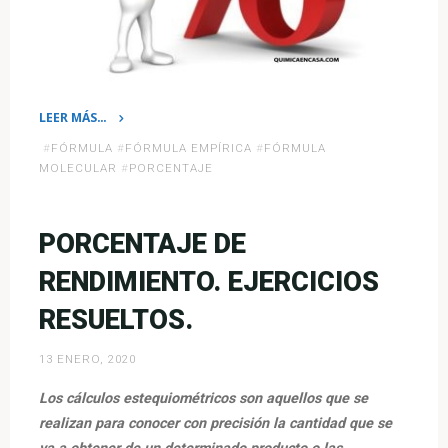
LEER MÁS…
«Composición
#
FÓRMULA
#
FÓRMULA EMPÍRICA
#
FÓRMULA
Centesimal.
MOLECULAR
#
PORCENTAJE
Ejercicios
Resueltos»
PORCENTAJE DE
RENDIMIENTO. EJERCICIOS
RESUELTOS.
13 ENERO, 2020
Los cálculos estequiométricos son aquellos que se
realizan para conocer con precisión la cantidad que se