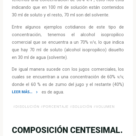
tenemos una concentración de 30% v/v , esto nos está
indicando que en 100 ml de solución están contenidos
30 ml de soluto y el resto, 70 ml son del solvente.
Entre algunos ejemplos cotidianos de este tipo de
concentración, tenemos el alcohol isopropilico
comercial que se encuentra a un 70% v/v, lo que indica
que hay 70 ml de soluto (alcohol isopropilico) disuelto
en 30 ml de agua (solvente).
De igual manera sucede con los jugos comerciales, los
cuales se encuentran a una concentración de 60% v/v,
donde el 60 % es de zumo del jugo y el restante (40%)
LEER MÁS…
es de agua.
«Porcentaje
volumen-
#
DISOLUCIÓN
#
PORCENTAJE
#
SOLUCIÓN
#
VOLUMEN
volumen»
COMPOSICIÓN CENTESIMAL.