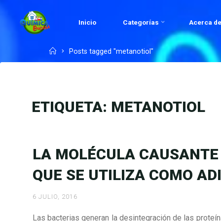
Skip
to
Inicio
Categorías
Acerca de
QUÍMICA
content
EN
Home
Posts tagged "metanotiol"
CASA.COM
ETIQUETA:
METANOTIOL
LA MOLÉCULA CAUSANTE 
QUE SE UTILIZA COMO AD
6 JULIO, 2016
Las bacterias generan la desintegración de las proteí