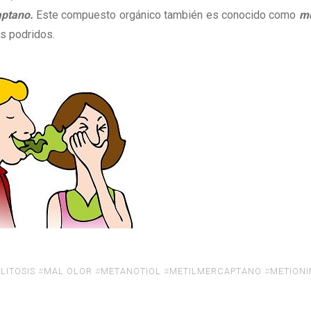
ptano.
Este compuesto orgánico también es conocido como
me
os podridos.
LITOSIS
#
MAL OLOR
#
METANOTIOL
#
METILMERCAPTANO
#
METIONI