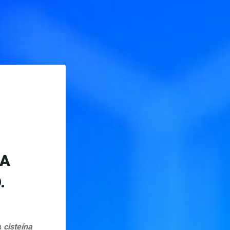
MA
.
a
cisteína