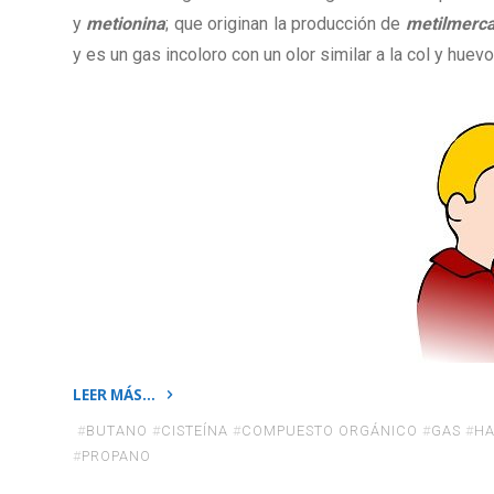
y
metionina
; que originan la producción de
metilmerca
y es un gas incoloro con un olor similar a la col y huev
LEER MÁS…
«La
#
BUTANO
#
CISTEÍNA
#
COMPUESTO ORGÁNICO
#
GAS
#
HA
molécula
#
PROPANO
causante