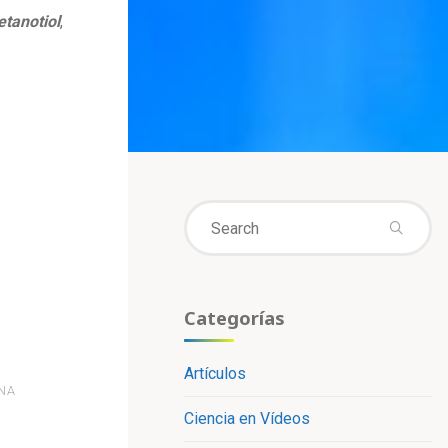
tanotiol
,
Se
fo
Categorías
Artículos
NA
Ciencia en Vídeos