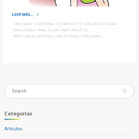
LEER MÁS…
«La
#
BUTANO
#
CISTEÍNA
#
COMPUESTO ORGÁNICO
#
GAS
molécula
#
HALITOSIS
#
MAL OLOR
#
METANOTIOL
causante
#
METILMERCAPTANO
#
METIONINA
#
PROPANO
del
mal
aliento
es
la
misma
Se
que
fo
se
utiliza
como
Categorías
aditivo
para
Artículos
el