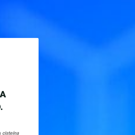
MA
.
a
cisteína