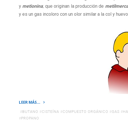
y
metionina
; que originan la producción de
metilmerca
y es un gas incoloro con un olor similar a la col y huev
LEER MÁS…
«La
#
BUTANO
#
CISTEÍNA
#
COMPUESTO ORGÁNICO
#
GAS
#
HA
molécula
#
PROPANO
causante