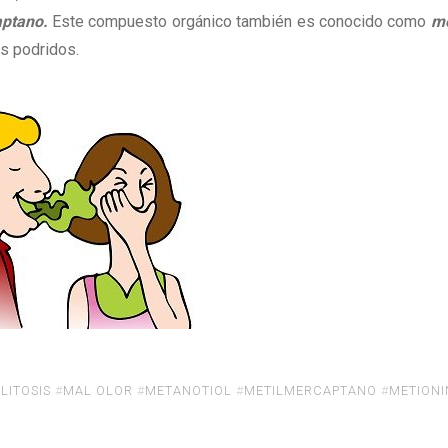
ptano.
Este compuesto orgánico también es conocido como
me
os podridos.
LITOSIS
#
MAL OLOR
#
METANOTIOL
#
METILMERCAPTANO
#
METIONI