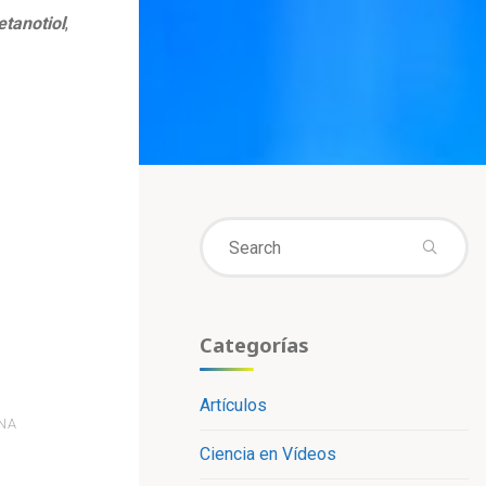
tanotiol
,
Se
fo
Categorías
Artículos
NA
Ciencia en Vídeos