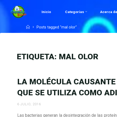
Skip
to
Inicio
Categorías
Acerca de
QUÍMICA
content
EN
Home
Posts tagged "mal olor"
CASA.COM
ETIQUETA:
MAL OLOR
LA MOLÉCULA CAUSANTE 
QUE SE UTILIZA COMO AD
6 JULIO, 2016
Las bacterias generan la desintegración de las proteí