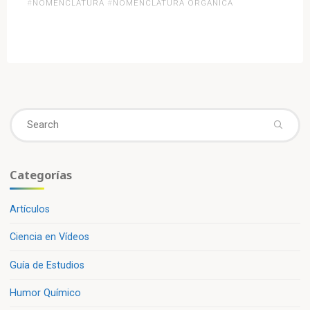
Ejercicios
#
NOMENCLATURA
#
NOMENCLATURA ORGANICA
Resueltos»
Se
fo
Categorías
Artículos
Ciencia en Vídeos
Guía de Estudios
Humor Químico