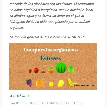
reacción de los alcoholes con los ácidos. Al reaccionar
un ácido orgánico o inorgánico, con un alcohol o fenol,
se elimina agua y se forma un éster en el que el
hidrógeno ácido ha sido reemplazado por un radical
orgánico.
La fórmula general de los ésteres es: R-CO-O-R’
LEER MÁS…
«Ésteres.
#
ÁCIDOS
#
COMPUESTOS ORGÁNICOS
#
ESTERES