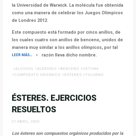
la Universidad de Warwick. La molécula fue obtenida
como una manera de celebrar los Juegos Olímpicos
de Londres 2012.
Este compuesto está formado por cinco anillos, de
los cuales cuatro son anillos de benceno, unidos de
manera muy similar a los anillos olímpicos, por tal
LEER MÁS…
razón lleva dicho nombre.
«El
#
ALCOHOL
#
ALDEHÍDO
#
BENCENO
#
CETONA
Compuesto
#
COMPUESTO ORGÁNICO
#
ESTERES
#
TOLUENO
Olímpico:
Olimpiceno»
ÉSTERES. EJERCICIOS
RESUELTOS
21 ABRIL, 2020
Los ésteres son compuestos orgánicos producidos por la