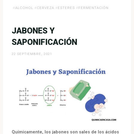
«La
#
ALCOHOL
#
CERVEZA
#
ESTERES
#
FERMENTACIÓN
química
de
la
JABONES Y
cerveza»
SAPONIFICACIÓN
22 SEPTIEMBRE, 2021
Químicamente, los jabones son sales de los ácidos