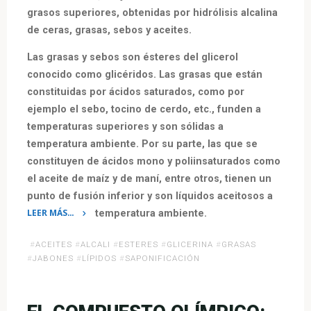
grasos superiores, obtenidas por hidrólisis alcalina
de ceras, grasas, sebos y aceites.
Las grasas y sebos son ésteres del glicerol
conocido como glicéridos. Las grasas que están
constituidas por ácidos saturados, como por
ejemplo el sebo, tocino de cerdo, etc., funden a
temperaturas superiores y son sólidas a
temperatura ambiente. Por su parte, las que se
constituyen de ácidos mono y poliinsaturados como
el aceite de maíz y de maní, entre otros, tienen un
punto de fusión inferior y son líquidos aceitosos a
LEER MÁS…
temperatura ambiente.
«Jabones
#
ACEITES
#
ALCALI
#
ESTERES
#
GLICERINA
#
GRASAS
y
#
JABONES
#
LÍPIDOS
#
SAPONIFICACIÓN
Saponificación»