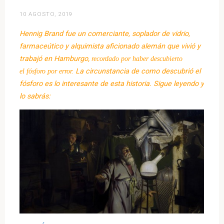
10 AGOSTO, 2019
Hennig Brand
fue un comerciante, soplador de vidrio,
farmaceútico y alquimista aficionado alemán que vivió y
trabajó en Hamburgo,
recordado por haber descubierto
el
fósforo
por error.
La circunstancia de como descubrió el
fósforo es lo interesante de esta historia. Sigue leyendo y
lo sabrás: