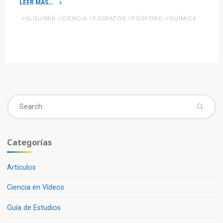
LEER MÁS…
«Sabías
#
ALQUIMIA
#
CIENCIA
#
FOSFATOS
#
FÓSFORO
#
QUÍMICA
que
Hennig
Brand
descubrió
el
fósforo
por
Se
error
fo
en
la
Categorías
orina»
Artículos
Ciencia en Vídeos
Guía de Estudios