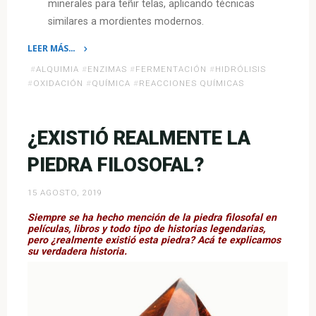
minerales para teñir telas, aplicando técnicas
similares a mordientes modernos.
LEER MÁS…
«Química
#
ALQUIMIA
#
ENZIMAS
#
FERMENTACIÓN
#
HIDRÓLISIS
en
#
OXIDACIÓN
#
QUÍMICA
#
REACCIONES QUÍMICAS
civilizaciones
antiguas:
El
¿EXISTIÓ REALMENTE LA
arte
PIEDRA FILOSOFAL?
oculto
de
15 AGOSTO, 2019
los
egipcios,
Siempre se ha hecho mención de la piedra filosofal en
películas, libros y todo tipo de historias legendarias,
chinos
pero ¿realmente existió esta piedra? Acá te explicamos
y
su verdadera historia.
aztecas»