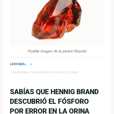
Posible imagen de la piedra filosofal
LEER MÁS…
«¿Existió
#
ALQUIMIA
#
ALQUIMISTAS
#
ORO
#
PLOMO
realmente
la
piedra
SABÍAS QUE HENNIG BRAND
filosofal?»
DESCUBRIÓ EL FÓSFORO
POR ERROR EN LA ORINA