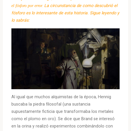
el
fósforo
por error.
La circunstancia de como descubrió el
fósforo es lo interesante de esta historia. Sigue leyendo y
lo sabrás:
Al igual que muchos alquimistas de la época, Hennig
buscaba la piedra filosofal (una sustancia
supuestamente ficticia que transformaba los metales
como el plomo en oro). Se dice que Brand se interesó
en la orina y realizó experimentos combinándolo con