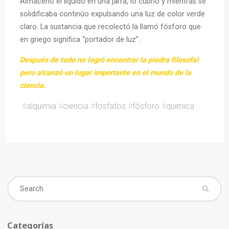
Almacenó el líquido en una jarra, lo cubrió y mientras se
solidificaba continúo expulsando una luz de color verde
claro. La sustancia que recolectó la llamó fósforo que
en griego significa “portador de luz”.
Después de todo no logró encontrar la piedra filosofal
pero alcanzó un lugar importante en el mundo de la
ciencia.
#
alquimia
#
ciencia
#
fosfatos
#
fósforo
#
química
Se
fo
Categorías