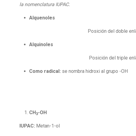
la nomenclatura IUPAC.
Alquenoles
Posición del doble enl
Alquinoles
Posición del triple en
Como radical:
se nombra hidroxi al grupo -OH
CH
-OH
3
IUPAC:
Metan-1-ol