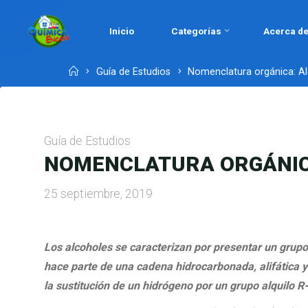
Skip
to
Inicio
Categorías
Acerca de
QUÍMICA
content
EN
Home
Guía de Estudios
Nomenclatura orgánica: Alc
CASA.COM
Guía de Estudios
NOMENCLATURA ORGÁNICA
25 septiembre, 2019
Los alcoholes se caracterizan por presentar un grupo
hace parte de una cadena hidrocarbonada, alifática 
la sustitución de un hidrógeno por un grupo alquilo 