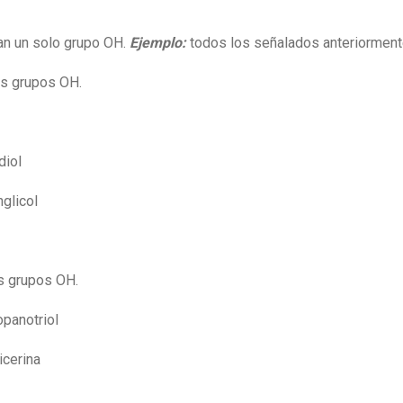
an un solo grupo OH.
Ejemplo:
todos los señalados anteriorment
os grupos OH.
diol
nglicol
s grupos OH.
panotriol
icerina