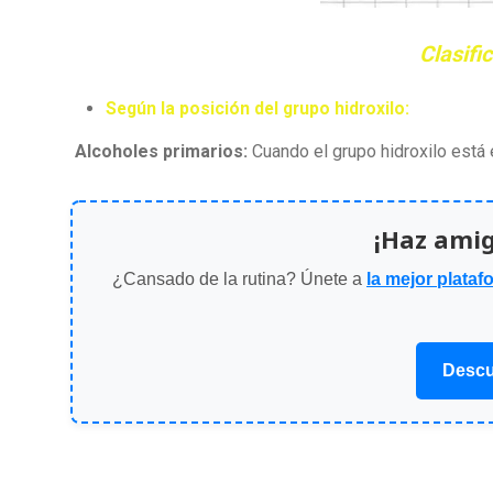
Clasifi
Según la posición del grupo hidroxilo:
Alcoholes primarios:
Cuando el grupo hidroxilo está 
¡Haz ami
¿Cansado de la rutina? Únete a
la mejor plataf
Descu