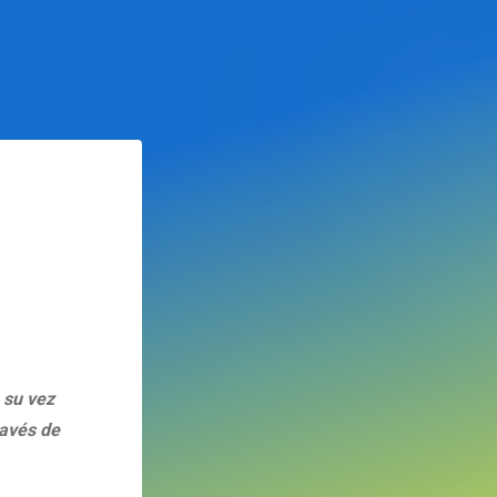
 su vez
ravés de