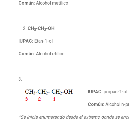
Común:
Alcohol metílico
CH
-CH
-OH
3
2
IUPAC:
Etan-1-ol
Común:
Alcohol etílico
3.
IUPAC:
propan-1-ol
Común:
Alcohol n-pr
*Se inicia enumerando desde el extremo donde se enc