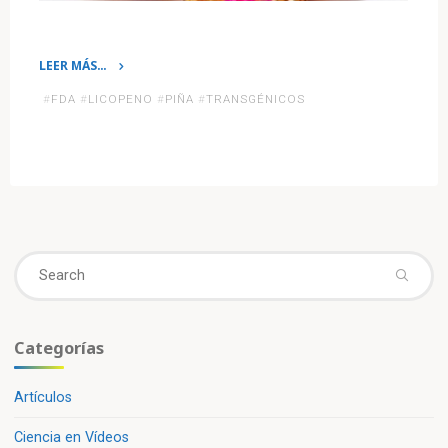
LEER MÁS…
«La
#
FDA
#
LICOPENO
#
PIÑA
#
TRANSGÉNICOS
FDA
aprueba
consumo
de
la
piña
rosada
Se
transgénica»
fo
Categorías
Artículos
Ciencia en Vídeos