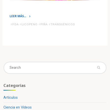
LEER MÁS…
«La
#
FDA
#
LICOPENO
#
PIÑA
#
TRANSGÉNICOS
FDA
aprueba
consumo
de
la
piña
rosada
Se
transgénica»
fo
Categorías
Artículos
Ciencia en Vídeos