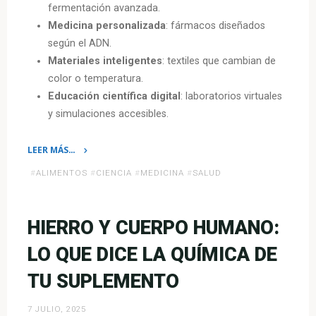
fermentación avanzada.
Medicina personalizada
: fármacos diseñados
según el ADN.
Materiales inteligentes
: textiles que cambian de
color o temperatura.
Educación científica digital
: laboratorios virtuales
y simulaciones accesibles.
LEER MÁS…
«Lo
#
ALIMENTOS
#
CIENCIA
#
MEDICINA
#
SALUD
que
se
espera
HIERRO Y CUERPO HUMANO:
en
LO QUE DICE LA QUÍMICA DE
química
para
TU SUPLEMENTO
el
2026:
7 JULIO, 2025