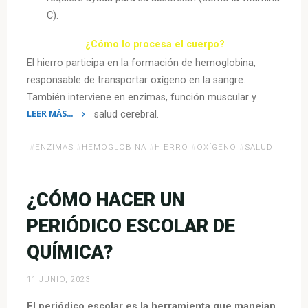
C).
¿Cómo lo procesa el cuerpo?
El hierro participa en la formación de hemoglobina,
responsable de transportar oxígeno en la sangre.
También interviene en enzimas, función muscular y
LEER MÁS…
salud cerebral.
«Hierro
y
#
ENZIMAS
#
HEMOGLOBINA
#
HIERRO
#
OXÍGENO
#
SALUD
cuerpo
humano:
¿CÓMO HACER UN
lo
que
PERIÓDICO ESCOLAR DE
dice
la
QUÍMICA?
química
de
11 JUNIO, 2023
tu
El periódico escolar es la herramienta que manejan