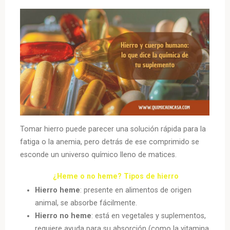
tendencias
y
retos»
Tomar hierro puede parecer una solución rápida para la
fatiga o la anemia, pero detrás de ese comprimido se
esconde un universo químico lleno de matices.
¿Heme o no heme? Tipos de hierro
Hierro heme
: presente en alimentos de origen
animal, se absorbe fácilmente.
Hierro no heme
: está en vegetales y suplementos,
requiere ayuda para su absorción (como la vitamina