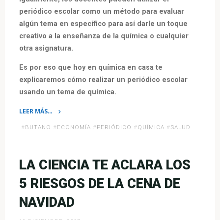
periódico escolar como un método para evaluar
algún tema en específico para así darle un toque
creativo a la enseñanza de la química o cualquier
otra asignatura.
Es por eso que hoy en química en casa te
explicaremos cómo realizar un periódico escolar
usando un tema de química.
LEER MÁS…
«¿Cómo
#
BUTANO
#
ECONOMÍA
#
PERIÓDICO
#
QUÍMICA
#
SALUD
hacer
un
periódico
LA CIENCIA TE ACLARA LOS
escolar
5 RIESGOS DE LA CENA DE
de
química?»
NAVIDAD