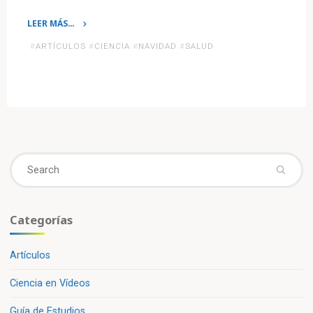
LEER MÁS…
«La
#
ARTÍCULOS
#
CIENCIA
#
NAVIDAD
#
SALUD
ciencia
te
aclara
los
5
riesgos
de
Se
la
fo
cena
de
Categorías
Navidad»
Artículos
Ciencia en Vídeos
Guía de Estudios