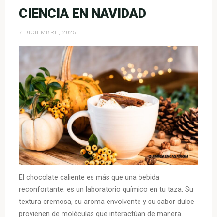
en
CIENCIA EN NAVIDAD
tu
boca?
7 DICIEMBRE, 2025
La
química
detrás
del
placer»
El chocolate caliente es más que una bebida
reconfortante: es un laboratorio químico en tu taza. Su
textura cremosa, su aroma envolvente y su sabor dulce
provienen de moléculas que interactúan de manera