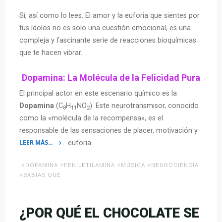
Sí, así como lo lees. El amor y la euforia que sientes por
tus ídolos no es solo una cuestión emocional, es una
compleja y fascinante serie de reacciones bioquímicas
que te hacen vibrar.
Dopamina: La Molécula de la Felicidad Pura
El principal actor en este escenario químico es la
Dopamina
(C
H
NO
). Este neurotransmisor, conocido
8
11
2
como la «molécula de la recompensa», es el
responsable de las sensaciones de placer, motivación y
LEER MÁS…
euforia.
«¿Sabías
#
DOPAMINA
#
FENILETILAMINA
#
MÚSICA
#
NEUROCIENCIA
que
#
SABÍAS QUÉ
el
amor
por
¿POR QUÉ EL CHOCOLATE SE
tus