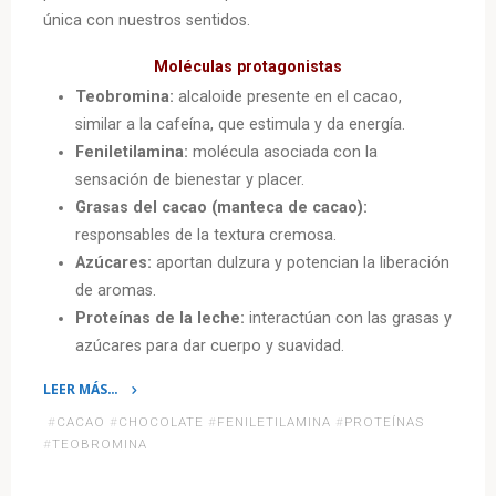
única con nuestros sentidos.
Moléculas protagonistas
Teobromina:
alcaloide presente en el cacao,
similar a la cafeína, que estimula y da energía.
Feniletilamina:
molécula asociada con la
sensación de bienestar y placer.
Grasas del cacao (manteca de cacao):
responsables de la textura cremosa.
Azúcares:
aportan dulzura y potencian la liberación
de aromas.
Proteínas de la leche:
interactúan con las grasas y
azúcares para dar cuerpo y suavidad.
LEER MÁS…
«La
#
CACAO
#
CHOCOLATE
#
FENILETILAMINA
#
PROTEÍNAS
química
#
TEOBROMINA
del
chocolate