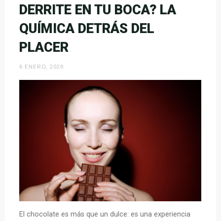
ídolos
DERRITE EN TU BOCA? LA
es
QUÍMICA DETRÁS DEL
una
reacción
PLACER
química?
¡La
6 ENERO, 2026
ciencia
detrás
del
fanatismo!»
El chocolate es más que un dulce: es una experiencia