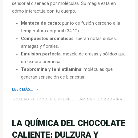
sensorial diseñada por moléculas. Su magia está en
cómo interactúa con tu cuerpo.
Manteca de cacao
: punto de fusión cercano a la
temperatura corporal (34 °C).
Compuestos aromáticos
: liberan notas dulces,
amargas y florales.
Emulsión perfecta
: mezcla de grasas y sólidos que
da textura cremosa.
Teobromina y feniletilamina
: moléculas que
generan sensación de bienestar.
LEER MÁS…
«¿Por
#
CACAO
#
CHOCOLATE
#
FENILETILAMINA
#
TEOBROMINA
qué
el
chocolate
LA QUÍMICA DEL CHOCOLATE
se
CALIENTE: DULZURA Y
derrite