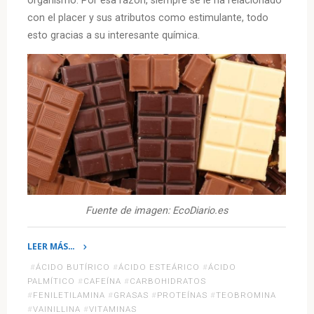
organismo. Por esa razón, siempre se le ha relacionado
con el placer y sus atributos como estimulante, todo
esto gracias a su interesante química.
Fuente de imagen: EcoDiario.es
LEER MÁS…
«La
#
ÁCIDO BUTÍRICO
#
ÁCIDO ESTEÁRICO
#
ÁCIDO
Química
PALMÍTICO
#
CAFEÍNA
#
CARBOHIDRATOS
del
#
FENILETILAMINA
#
GRASAS
#
PROTEÍNAS
#
TEOBROMINA
#
VAINILLINA
#
VITAMINAS
chocolate»