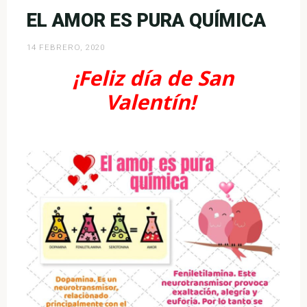
caliente:
EL AMOR ES PURA QUÍMICA
dulzura
y
14 FEBRERO, 2020
ciencia
¡Feliz día de San
en
Valentín!
Navidad»