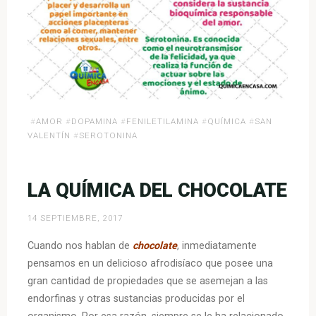
#
AMOR
#
DOPAMINA
#
FENILETILAMINA
#
QUÍMICA
#
SAN
VALENTÍN
#
SEROTONINA
LA QUÍMICA DEL CHOCOLATE
14 SEPTIEMBRE, 2017
Cuando nos hablan de
chocolate
, inmediatamente
pensamos en un delicioso afrodisíaco que posee una
gran cantidad de propiedades que se asemejan a las
endorfinas y otras sustancias producidas por el