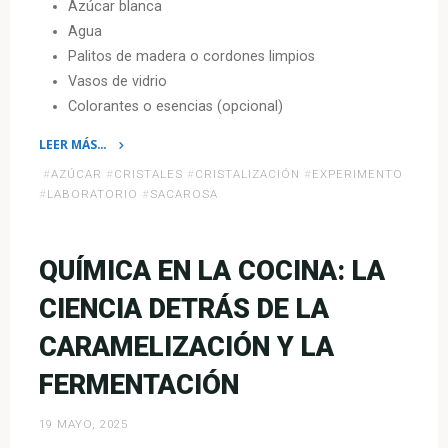
Azúcar blanca
Agua
Palitos de madera o cordones limpios
Vasos de vidrio
Colorantes o esencias (opcional)
LEER MÁS…
«Cristales
#
AZÚCAR
#
CRISTALES
#
CRISTALIZACIÓN
#
EXPERIMENTO
comestibles
#
LABORATORIO
#
SACAROSA
de
azúcar
(química
QUÍMICA EN LA COCINA: LA
en
CIENCIA DETRÁS DE LA
tu
cocina)»
CARAMELIZACIÓN Y LA
FERMENTACIÓN
19 MAYO, 2025