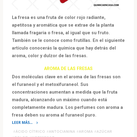
La fresa es una fruta de color rojo radiante,
apetitosa y aromática que se extrae de la planta
llamada fragaria o fresa, al igual que su fruto.
También se le conoce como frutillas. En el siguiente
artículo conocerás la química que hay detrás del
aroma, color y dulzor de las fresas.
AROMA DE LAS FRESAS
Dos moléculas clave en el aroma de las fresas son
el furaneol y el metoxifuraneol. Sus
concentraciones aumentan a medida que la fruta
madura, alcanzando un máximo cuando está
completamente madura. Los perfumes con aroma a
fresa deben su aroma al furaneol puro.
LEER MÁS…
«La
#
ÁCIDO CÍTRICO
#
ANTOCIANINA
#
AROMA
#
AZÚCAR
Química