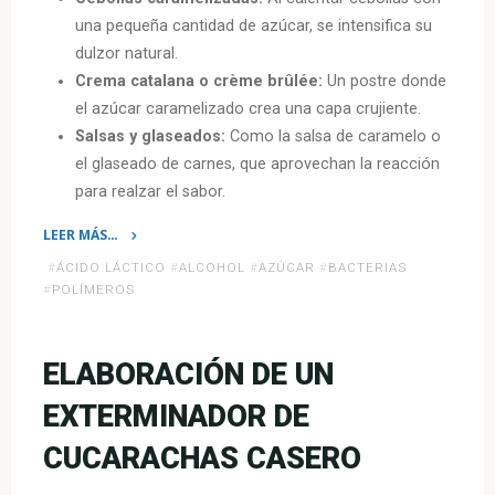
una pequeña cantidad de azúcar, se intensifica su
dulzor natural.
Crema catalana o crème brûlée:
Un postre donde
el azúcar caramelizado crea una capa crujiente.
Salsas y glaseados:
Como la salsa de caramelo o
el glaseado de carnes, que aprovechan la reacción
para realzar el sabor.
LEER MÁS…
«Química
#
ÁCIDO LÁCTICO
#
ALCOHOL
#
AZÚCAR
#
BACTERIAS
en
#
POLÍMEROS
la
cocina:
La
ELABORACIÓN DE UN
ciencia
EXTERMINADOR DE
detrás
de
CUCARACHAS CASERO
la