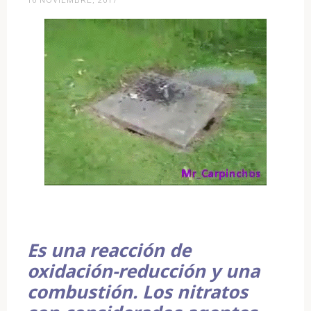
16 NOVIEMBRE, 2017
prematuramente?»
Es una reacción de
oxidación-reducción y una
combustión. Los nitratos