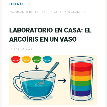
LEER MÁS…
«Tagatosa:
#
AZÚCAR
#
EDULCORANTE
#
LACTOSA
#
SACAROSA
el
azúcar
raro
LABORATORIO EN CASA: EL
que
ARCOÍRIS EN UN VASO
podría
reemplazar
14 ENERO, 2026
a
la
sacarosa»