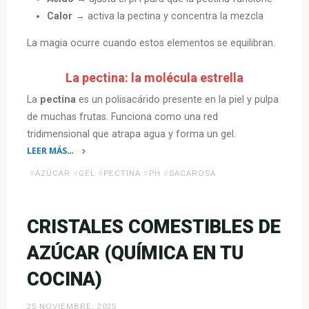
Calor
→ activa la pectina y concentra la mezcla
La magia ocurre cuando estos elementos se equilibran.
La pectina: la molécula estrella
La
pectina
es un polisacárido presente en la piel y pulpa
de muchas frutas. Funciona como una red
tridimensional que atrapa agua y forma un gel.
LEER MÁS…
«La
#
AZÚCAR
#
GEL
#
PECTINA
#
PH
#
SACAROSA
química
de
las
CRISTALES COMESTIBLES DE
mermeladas
AZÚCAR (QUÍMICA EN TU
de
frutas:
COCINA)
cómo
el
25 NOVIEMBRE, 2025