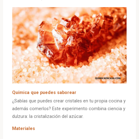
azúcar,
la
pectina
y
el
calor
crean
magia»
Química que puedes saborear
¿Sabías que puedes crear cristales en tu propia cocina y
además comerlos? Este experimento combina ciencia y
dulzura: la cristalización del azúcar.
Materiales