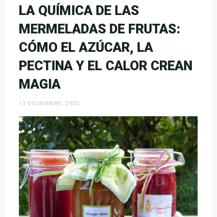
El
LA QUÍMICA DE LAS
arcoíris
MERMELADAS DE FRUTAS:
en
un
CÓMO EL AZÚCAR, LA
vaso»
PECTINA Y EL CALOR CREAN
MAGIA
13 DICIEMBRE, 2025