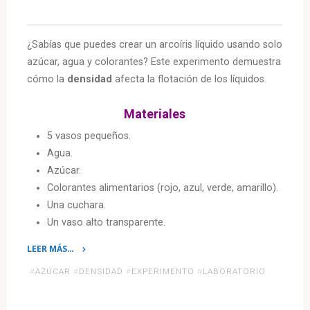
¿Sabías que puedes crear un arcoíris líquido usando solo
azúcar, agua y colorantes? Este experimento demuestra
cómo la
densidad
afecta la flotación de los líquidos.
Materiales
5 vasos pequeños.
Agua.
Azúcar.
Colorantes alimentarios (rojo, azul, verde, amarillo).
Una cuchara.
Un vaso alto transparente.
LEER MÁS…
«Laboratorio
#
AZÚCAR
#
DENSIDAD
#
EXPERIMENTO
#
LABORATORIO
en
casa: