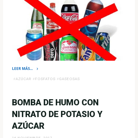
LEER MÁS…
«¿Sabías
#
AZÚCAR
#
FOSFATOS
#
GASEOSAS
que
las
bebidas
BOMBA DE HUMO CON
gaseosas
NITRATO DE POTASIO Y
te
ayudarán
AZÚCAR
a
envejecer