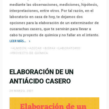
mediante las observaciones, mediciones, hipótesis,
interpretaciones, entre otros. Por tal razón, en el
laboratorio en casa de hoy, te dejamos dos
opciones para la elaboración de un exterminador de
cucarachas casero, que te servirán para llevar a
cabo tu proyecto de química y no fallar en el intento.
LEER MÁS…
«Elaboración
#
ALMIDÓN
#
AZÚCAR
#
BÓRAX
#
LABORATORIO
de
#
PROYECTO DE QUÍMICA
un
exterminador
de
ELABORACIÓN DE UN
cucarachas
ANTIÁCIDO CASERO
casero»
24 MARZO, 2021