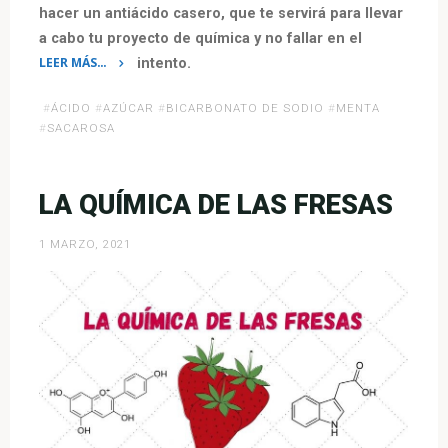
hacer un antiácido casero, que te servirá para llevar
a cabo tu proyecto de química y no fallar en el
LEER MÁS…
intento.
«Elaboración
#
ÁCIDO
#
AZÚCAR
#
BICARBONATO DE SODIO
#
MENTA
de
#
SACAROSA
un
antiácido
casero»
LA QUÍMICA DE LAS FRESAS
1 MARZO, 2021