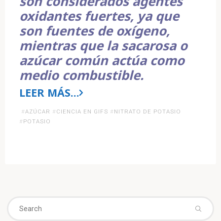
son considerados agentes
oxidantes fuertes, ya que
son fuentes de oxígeno,
mientras que la sacarosa o
azúcar común actúa como
medio combustible.
LEER MÁS…
«Bomba
#
AZÚCAR
#
CIENCIA EN GIFS
#
NITRATO DE POTASIO
#
POTASIO
de
humo
con
nitrato
Se
de
fo