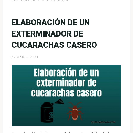
cambia
de
color
ELABORACIÓN DE UN
con
EXTERMINADOR DE
el
pH»
CUCARACHAS CASERO
27 ABRIL, 2021