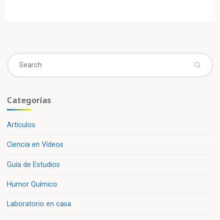
exterminador
de
cucarachas
casero»
Se
fo
Categorías
Artículos
Ciencia en Vídeos
Guía de Estudios
Humor Químico
Laboratorio en casa