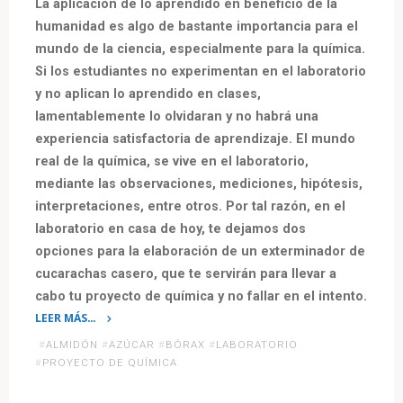
La aplicación de lo aprendido en beneficio de la
humanidad es algo de bastante importancia para el
mundo de la ciencia, especialmente para la química.
Si los estudiantes no experimentan en el laboratorio
y no aplican lo aprendido en clases,
lamentablemente lo olvidaran y no habrá una
experiencia satisfactoria de aprendizaje. El mundo
real de la química, se vive en el laboratorio,
mediante las observaciones, mediciones, hipótesis,
interpretaciones, entre otros. Por tal razón, en el
laboratorio en casa de hoy, te dejamos dos
opciones para la elaboración de un exterminador de
cucarachas casero, que te servirán para llevar a
cabo tu proyecto de química y no fallar en el intento.
LEER MÁS…
«Elaboración
#
ALMIDÓN
#
AZÚCAR
#
BÓRAX
#
LABORATORIO
de
#
PROYECTO DE QUÍMICA
un