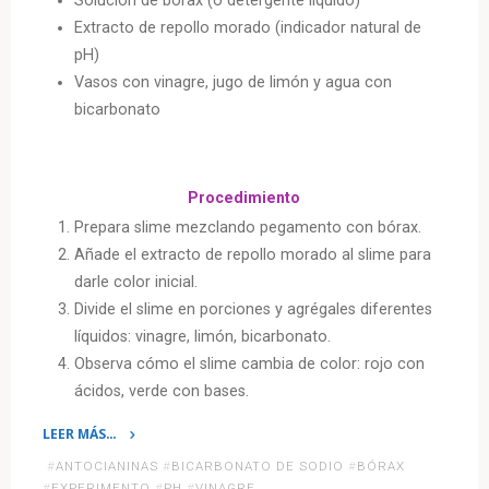
Solución de bórax (o detergente líquido)
Extracto de repollo morado (indicador natural de
pH)
Vasos con vinagre, jugo de limón y agua con
bicarbonato
Procedimiento
Prepara slime mezclando pegamento con bórax.
Añade el extracto de repollo morado al slime para
darle color inicial.
Divide el slime en porciones y agrégales diferentes
líquidos: vinagre, limón, bicarbonato.
Observa cómo el slime cambia de color: rojo con
ácidos, verde con bases.
LEER MÁS…
«Slime
#
ANTOCIANINAS
#
BICARBONATO DE SODIO
#
BÓRAX
que
#
EXPERIMENTO
#
PH
#
VINAGRE