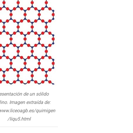
esentación de un sólido
lino. Imagen extraída de:
/www.liceoagb.es/quimigen
/liqu5.html