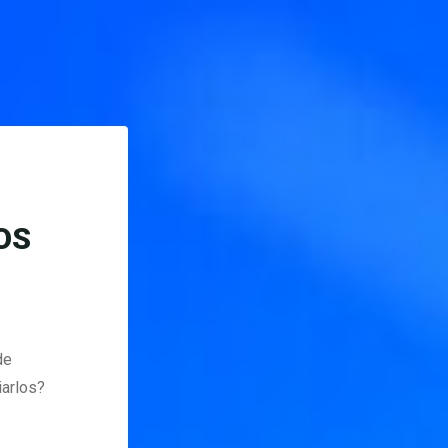
OS
de
iarlos?