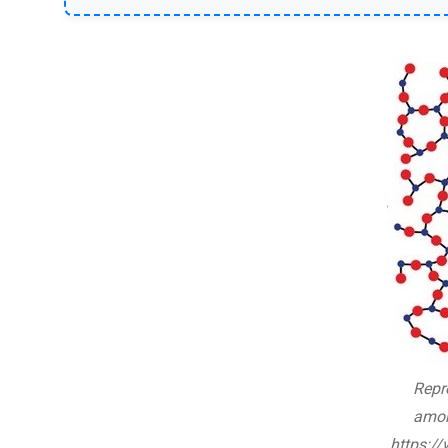
Repr
amor
https:/