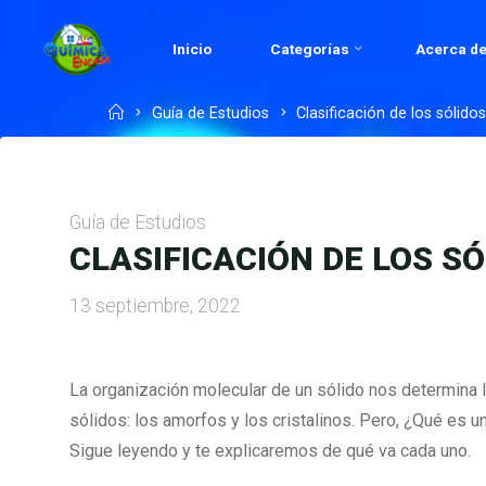
Skip
to
Inicio
Categorías
Acerca de
QUÍMICA
content
EN
Home
Guía de Estudios
Clasificación de los sólido
CASA.COM
Guía de Estudios
CLASIFICACIÓN DE LOS S
13 septiembre, 2022
La organización molecular de un sólido nos determina
sólidos: los amorfos y los cristalinos. Pero, ¿Qué es 
Sigue leyendo y te explicaremos de qué va cada uno.