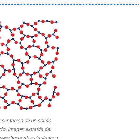
esentación de un sólido
fo. Imagen extraída de:
/www.liceoagb.es/quimigen