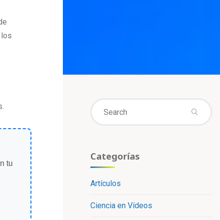
de
 los
Se
s.
fo
Categorías
n tu
Artículos
Ciencia en Vídeos