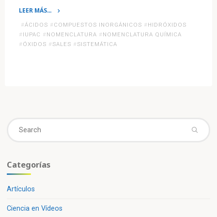
LEER MÁS…
«Nomenclatura
#
ÁCIDOS
#
COMPUESTOS INORGÁNICOS
#
HIDRÓXIDOS
IUPAC
#
IUPAC
#
NOMENCLATURA
#
NOMENCLATURA QUÍMICA
para
#
ÓXIDOS
#
SALES
#
SISTEMÁTICA
Compuestos
Inorgánicos»
Se
fo
Categorías
Artículos
Ciencia en Vídeos