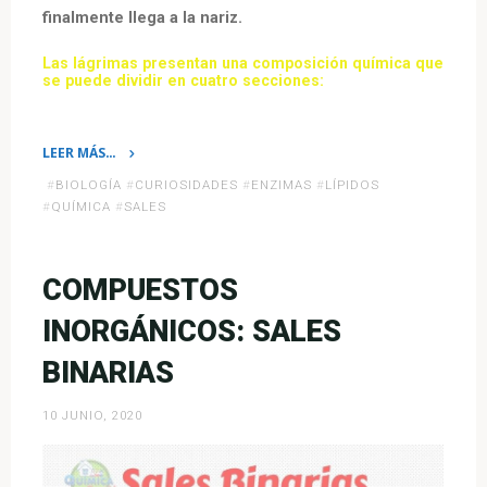
finalmente llega a la nariz.
Las lágrimas presentan una composición química que
se puede dividir en cuatro secciones:
LEER MÁS…
«La
#
BIOLOGÍA
#
CURIOSIDADES
#
ENZIMAS
#
LÍPIDOS
Química
#
QUÍMICA
#
SALES
de
las
Lágrimas»
COMPUESTOS
INORGÁNICOS: SALES
BINARIAS
10 JUNIO, 2020