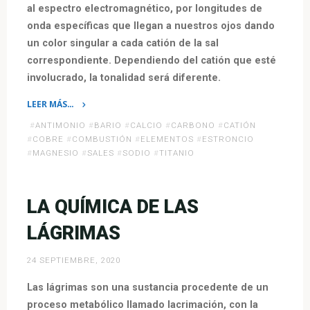
al espectro electromagnético, por longitudes de
onda específicas que llegan a nuestros ojos dando
un color singular a cada catión de la sal
correspondiente. Dependiendo del catión que esté
involucrado, la tonalidad será diferente.
LEER MÁS…
«La
#
ANTIMONIO
#
BARIO
#
CALCIO
#
CARBONO
#
CATIÓN
Química
#
COBRE
#
COMBUSTIÓN
#
ELEMENTOS
#
ESTRONCIO
de
#
MAGNESIO
#
SALES
#
SODIO
#
TITANIO
los
Fuegos
LA QUÍMICA DE LAS
Artificiales»
LÁGRIMAS
24 SEPTIEMBRE, 2020
Las lágrimas son una sustancia procedente de un
proceso metabólico llamado lacrimación, con la