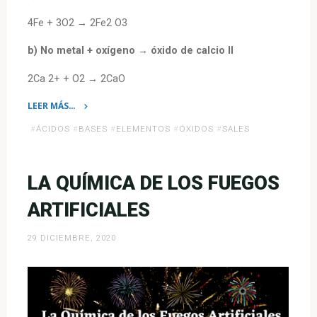
4Fe + 3O2 → 2Fe2 O3
b)
No metal + oxígeno → óxido de calcio II
2Ca 2+ + O2 → 2CaO
LEER MÁS…
«Clasificación
#
ÁCIDOS
#
BASES
#
ELEMENTOS
#
ÓXIDOS
#
SALES
de
los
compuestos
LA QUÍMICA DE LOS FUEGOS
químicos»
ARTIFICIALES
29 DICIEMBRE, 2020