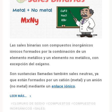
Las sales binarias son compuestos inorgánicos
iónicos formados por la combinación de un
elemento metálico y un elemento no metálico, con
excepción del oxígeno.
Son sustancias llamadas también sales neutras, ya
que están formados por un catión (metal) y un anión
(no metal) mediante un
enlace iónico
.
LEER MÁS…
«Compuestos
#
CLORURO DE SODIO
#
COMPUESTOS
#
COMPUESTOS
Inorgánicos:
INORGÁNICOS
#
SALES