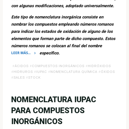
con algunas modificaciones, adoptado universalmente.
Este tipo de nomenclatura inorgánica consiste en
nombrar los compuestos empleando números romanos
para indicar los estados de oxidación de alguno de los
elementos que forman parte de dicho compuesto. Estos
números romanos se colocan al final del nombre
LEER MÁS…
específico.
«Nomenclatura
#
ÁCIDOS
#
COMPUESTOS INORGÁNICOS
#
HIDRÓXIDOS
Stock»
#
HIDRUROS
#
IUPAC
#
NOMENCLATURA QUÍMICA
#
ÓXIDOS
#
SALES
#
STOCK
NOMENCLATURA IUPAC
PARA COMPUESTOS
INORGÁNICOS