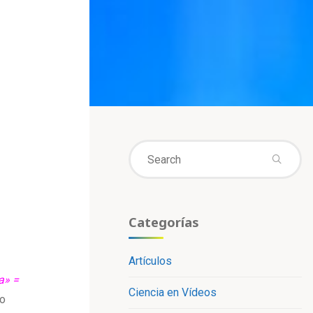
Se
fo
Categorías
Artículos
a» =
Ciencia en Vídeos
do