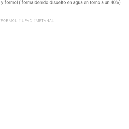
y formol ( formaldehído disuelto en agua en torno a un 40%).
#
FORMOL
#
IUPAC
#
METANAL