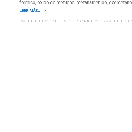
fórmico, óxido de metileno, metanaldehído, oxometano 
LEER MÁS…
«Humor
#
ALDEHÍDO
#
COMPUESTO ORGÁNICO
#
FORMALDEHIDO
orgánico»