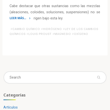
Cabe destacar que otras sustancias como las mezclas
(aleaciones, coloides, soluciones, suspensiones) no se
LEER MÁS…
rigen bajo esta ley.
«Ley
#
CAMBIO QUÍMICO
#
HIDRÓGENO
#
LEY DE LOS CAMBIOS
de
QUÍMICOS
#
LOUIS PROUST
#
MAGNESIO
#
OXÍGENO
las
proporciones
definidas»
Se
fo
Categorías
Artículos