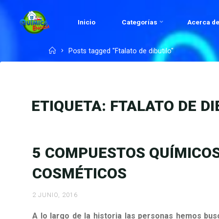
Skip
to
Inicio
Categorías
Acerca de
QUÍMICA
content
EN
Home
Posts tagged "Ftalato de dibutilo"
CASA.COM
ETIQUETA:
FTALATO DE DI
5 COMPUESTOS QUÍMICOS
COSMÉTICOS
2 JUNIO, 2016
A lo largo de la historia las personas hemos bu