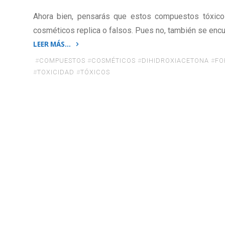
Ahora bien, pensarás que estos compuestos tóxic
cosméticos replica o falsos. Pues no, también se encu
LEER MÁS…
«5
#
COMPUESTOS
#
COSMÉTICOS
#
DIHIDROXIACETONA
#
FO
compuestos
#
TOXICIDAD
#
TÓXICOS
químicos
peligrosos
en
tus
cosméticos»