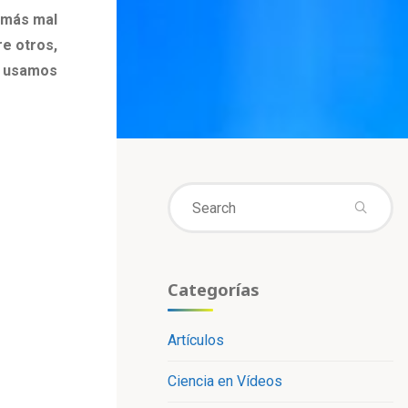
 más mal
re otros,
e usamos
Se
fo
Categorías
Artículos
Ciencia en Vídeos