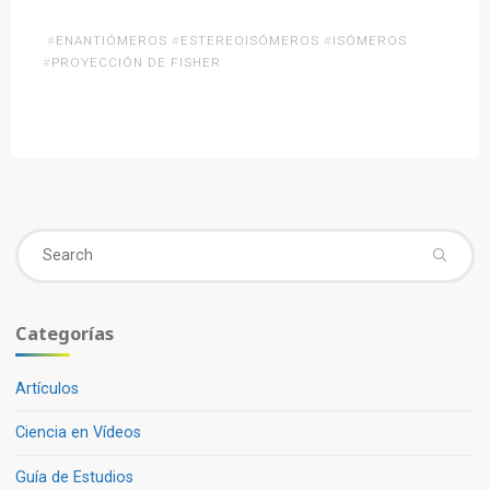
«Diferencias
#
ENANTIÓMEROS
#
ESTEREOISÓMEROS
#
ISÓMEROS
entre
#
PROYECCIÓN DE FISHER
los
compuestos
meso,
enantiómeros
y
diastereoisómeros»
Se
fo
Categorías
Artículos
Ciencia en Vídeos
Guía de Estudios