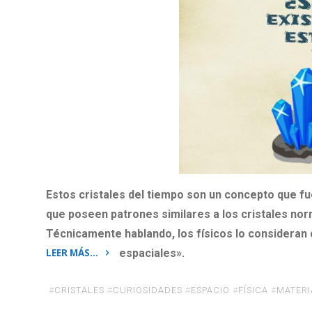
Estos cristales del tiempo son un concepto que fu
que poseen patrones similares a los cristales norm
Técnicamente hablando, los físicos lo consideran 
LEER MÁS…
espaciales».
«¿Sabías
que…
#
CRISTALES
#
CURIOSIDADES
#
ESPACIO
#
FÍSICA
#
MATERI
existe