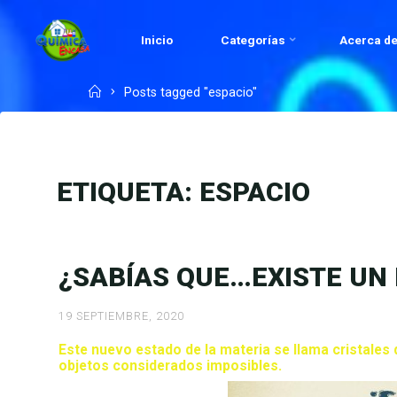
Skip
to
Inicio
Categorías
Acerca de
QUÍMICA
content
EN
Home
Posts tagged "espacio"
CASA.COM
ETIQUETA:
ESPACIO
¿SABÍAS QUE…EXISTE UN
19 SEPTIEMBRE, 2020
Este nuevo estado de la materia se llama cristales 
objetos considerados imposibles.