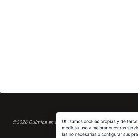
de
alcohol
en
el
espacio?»
Utilizamos cookies propias y de terce
©2026 Química en casa.com
medir su uso y mejorar nuestros servi
las no necesarias o configurar sus pr