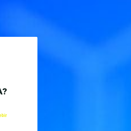
A?
ebir