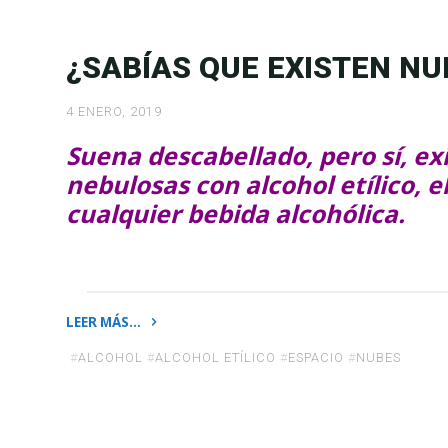
un
nuevo
¿SABÍAS QUE EXISTEN NU
estado
de
4 ENERO, 2019
la
Suena descabellado, pero sí, ex
materia?»
nebulosas con alcohol etílico, e
cualquier bebida alcohólica.
LEER MÁS…
«¿Sabías
#
ALCOHOL
#
ALCOHOL ETÍLICO
#
ESPACIO
#
NUBES
que
existen
nubes