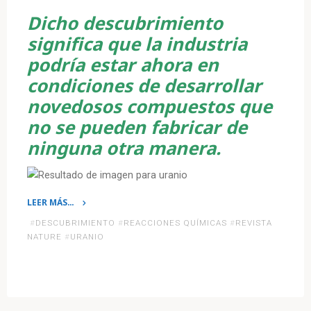
Dicho descubrimiento
significa que la industria
podría estar ahora en
condiciones de desarrollar
novedosos compuestos que
no se pueden fabricar de
ninguna otra manera.
LEER MÁS…
«Nuevas
#
DESCUBRIMIENTO
#
REACCIONES QUÍMICAS
#
REVISTA
propiedades
NATURE
#
URANIO
del
uranio
pueden
revolucionar