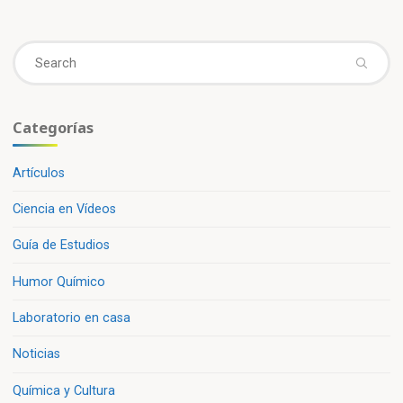
el
mundo
Se
de
fo
la
química»
Categorías
Artículos
Ciencia en Vídeos
Guía de Estudios
Humor Químico
Laboratorio en casa
Noticias
Química y Cultura