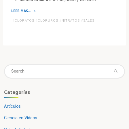
LEER MÁS…
«Los
#
CLORATOS
#
CLORUROS
#
NITRATOS
#
SALES
fuegos
artificiales
y
sus
colores»
Se
fo
Categorías
Artículos
Ciencia en Vídeos