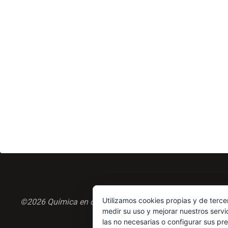
potasio»
Utilizamos cookies propias y de terce
©2026 Química en casa.com
medir su uso y mejorar nuestros servi
las no necesarias o configurar sus pr