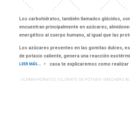
Los carbohidratos, también llamados glúcidos, so
encuentran principalmente en azúcares, almidones y
energético al cuerpo humano, al igual que las prote
Los azúcares presentes en las gomitas dulces, es
de potasio caliente, genera una reacción exotérmi
LEER MÁS…
casa te explicaremos como realizar 
«Reacción
química
#
CARBOHIDRATOS
#
CLORATO DE POTASIO
#
MECHERO B
entre
las
gomitas
y
clorato
de