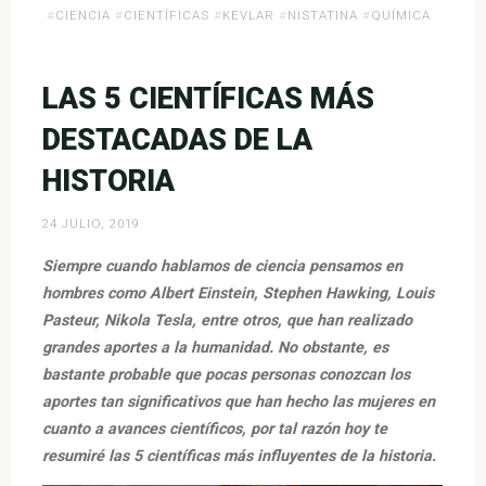
«5
#
CIENCIA
#
CIENTÍFICAS
#
KEVLAR
#
NISTATINA
#
QUÍMICA
inventos
realizados
por
LAS 5 CIENTÍFICAS MÁS
mujeres»
DESTACADAS DE LA
HISTORIA
24 JULIO, 2019
Siempre cuando hablamos de ciencia pensamos en
hombres como Albert Einstein, Stephen Hawking, Louis
Pasteur, Nikola Tesla, entre otros, que han realizado
grandes aportes a la humanidad. No obstante, es
bastante probable que pocas personas conozcan los
aportes tan significativos que han hecho las mujeres en
cuanto a avances científicos, por tal razón hoy te
resumiré las 5 científicas más influyentes de la historia.