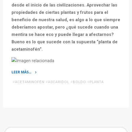
desde el inicio de las civilizaciones. Aprovechar las
propiedades de ciertas plantas y frutos para el
beneficio de nuestra salud, es algo a lo que siempre
deberíamos apostar, pero ¿qué sucede cuando una
mentira se hace eco y puede llegar a afectarnos?
Bueno es lo que sucede con la supuesta “planta de
acetaminofén”.
LEER MÁS…
«Acabemos
#
ACETAMINOFÉN
#
ASCARIDOL
#
BOLDO
#
PLANTA
con
el
mito
de
la
“planta
de
Se