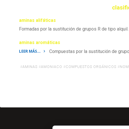
clasif
aminas alifáticas
Formadas por la sustitución de grupos R de tipo alquil
aminas aromáticas
LEER MÁS…
Compuestas por la sustitución de grupos
«Compuestos
Orgánicos:
#
AMINAS
#
AMONIACO
#
COMPUESTOS ORGÁNICOS
#
NOM
Aminas
(Ejercicios
Resueltos)»