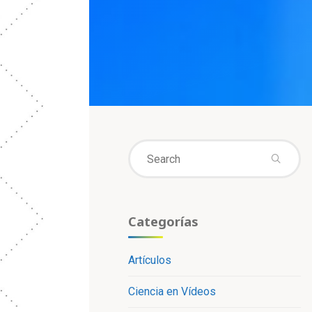
Se
fo
Categorías
Artículos
Ciencia en Vídeos