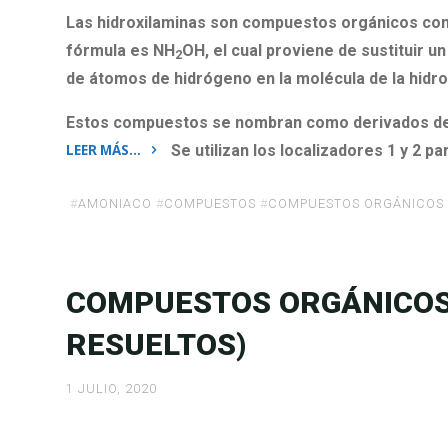
Las hidroxilaminas son compuestos orgánicos cons
fórmula es NH
OH, el cual proviene de sustituir 
2
de átomos de hidrógeno en la molécula de la hidro
Estos compuestos se nombran como derivados de la 
LEER MÁS…
Se utilizan los localizadores 1 y 2 pa
«Compuestos
Orgánicos:
#
AMONIACO
#
COMPUESTOS
#
COMPUESTOS ORGÁNICOS
Hidroxilaminas»
COMPUESTOS ORGÁNICOS:
RESUELTOS)
1 JULIO, 2020