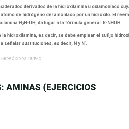
iderados derivados de la hidroxilamina u oxiamoníaco cuy
un átomo de hidrógeno del amoníaco por un hidroxilo. El ree
xilamina H
N-OH, da lugar a la fórmula general: R-NHOH.
2
hidroxilamina, es decir, se debe emplear el sufijo hidroxi
ra señalar sustituciones, es decir, N y N’.
#
HIDRÓXIDOS
#
IUPAC
 AMINAS (EJERCICIOS