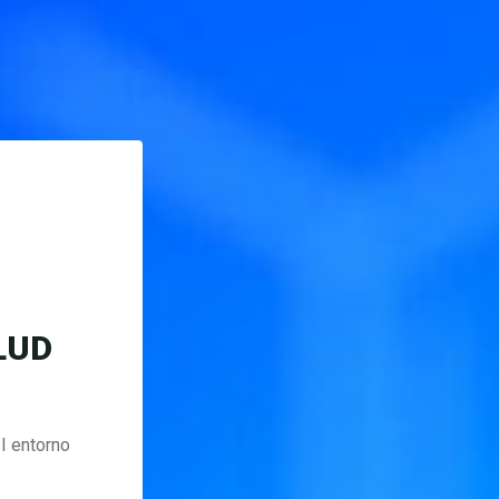
LUD
l entorno