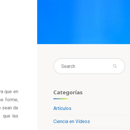
Se
fo
Categorías
ya que en
se forme,
e sean de
Artículos
s que las
Ciencia en Vídeos