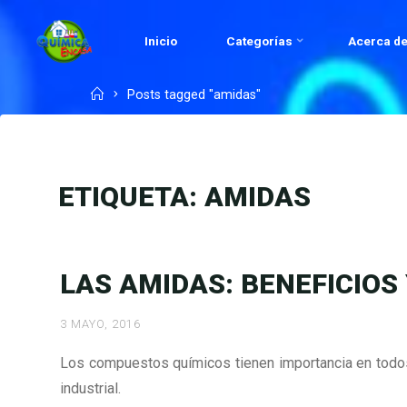
Skip
to
Inicio
Categorías
Acerca de
QUÍMICA
content
EN
Home
Posts tagged "amidas"
CASA.COM
ETIQUETA:
AMIDAS
LAS AMIDAS: BENEFICIOS
3 MAYO, 2016
Los compuestos químicos tienen importancia en todos l
industrial.