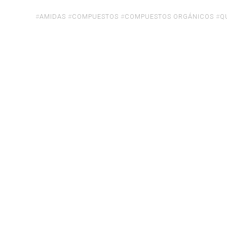
«Las
amidas:
#
AMIDAS
#
COMPUESTOS
#
COMPUESTOS ORGÁNICOS
#
Q
Beneficios
y
riesgos
para
nuestra
salud»