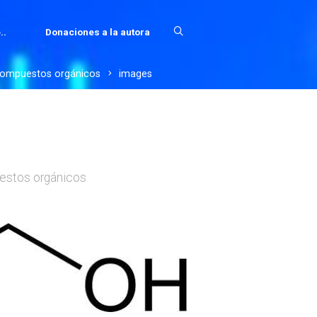
..
Donaciones a la autora
 compuestos orgánicos
images
estos orgánicos