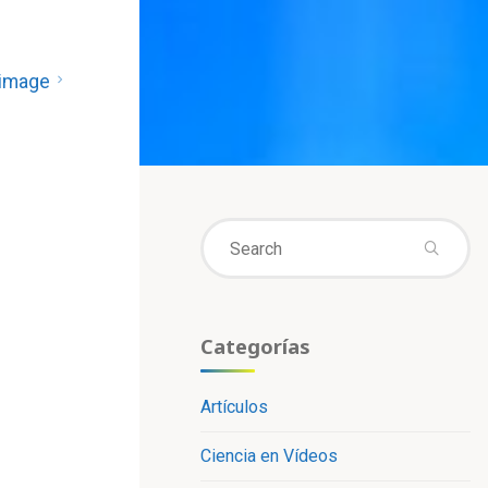
 image
Se
fo
Categorías
Artículos
Ciencia en Vídeos