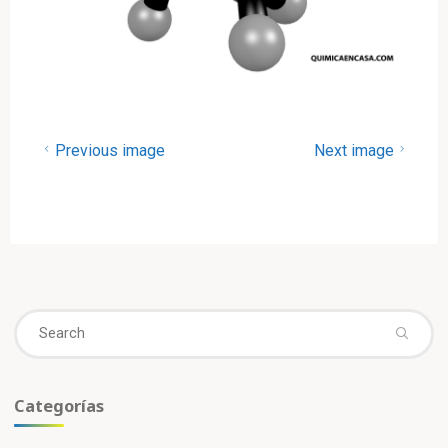
Previous image
Next image
Se
fo
Categorías