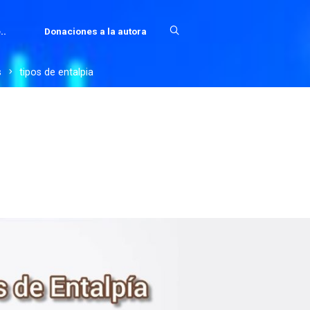
..
Donaciones a la autora
s
tipos de entalpia