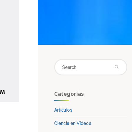
Se
fo
Categorías
Artículos
Ciencia en Vídeos