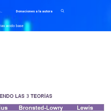
..
Donaciones a la autora
rias acido base