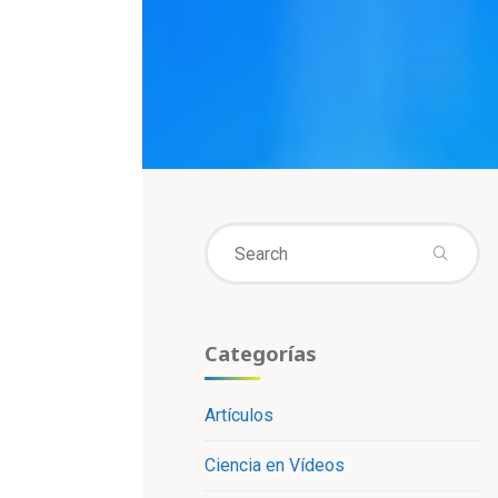
Se
fo
Categorías
Artículos
Ciencia en Vídeos