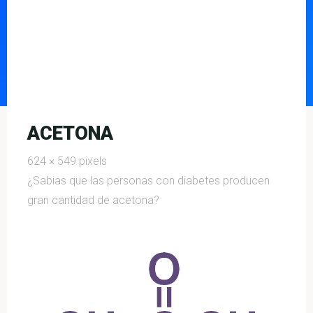
ACETONA
Full
624 × 549
pixels
size
¿Sabias que las personas con diabetes producen
gran cantidad de acetona?