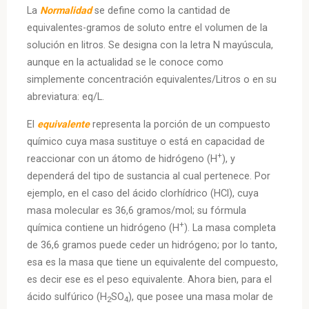
La
Normalidad
se define como la cantidad de
equivalentes-gramos de soluto entre el volumen de la
solución en litros. Se designa con la letra N mayúscula,
aunque en la actualidad se le conoce como
simplemente concentración equivalentes/Litros o en su
abreviatura: eq/L.
El
equivalente
representa la porción de un compuesto
químico cuya masa sustituye o está en capacidad de
+
reaccionar con un átomo de hidrógeno (H
), y
dependerá del tipo de sustancia al cual pertenece. Por
ejemplo, en el caso del ácido clorhídrico (HCl), cuya
masa molecular es 36,6 gramos/mol; su fórmula
+
química contiene un hidrógeno (H
). La masa completa
de 36,6 gramos puede ceder un hidrógeno; por lo tanto,
esa es la masa que tiene un equivalente del compuesto,
es decir ese es el peso equivalente. Ahora bien, para el
ácido sulfúrico (H
SO
), que posee una masa molar de
2
4