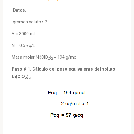
Datos.
gramos soluto= ?
V = 3000 ml
N = 0,5 eq/L
Masa molar Ni(ClO
)
= 194 g/mol
2
2
Paso # 1. Cálculo del peso equivalente del soluto
Ni(ClO
)
2
2