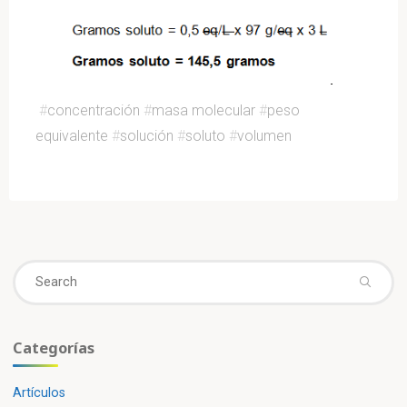
#
concentración
#
masa molecular
#
peso
equivalente
#
solución
#
soluto
#
volumen
Se
fo
Categorías
Artículos