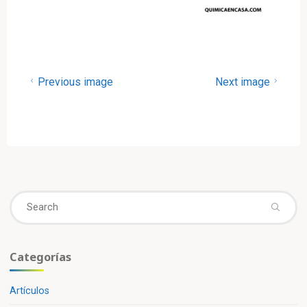
Previous image
Next image
Se
fo
Categorías
Artículos