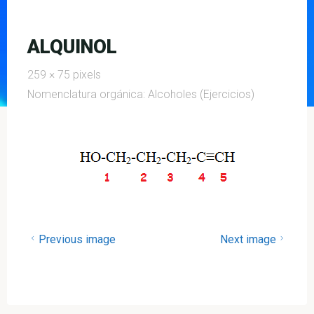
ALQUINOL
Full
259 × 75
pixels
size
Nomenclatura orgánica: Alcoholes (Ejercicios)
Previous image
Next image