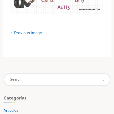
Previous image
Se
fo
Categorías
Artículos