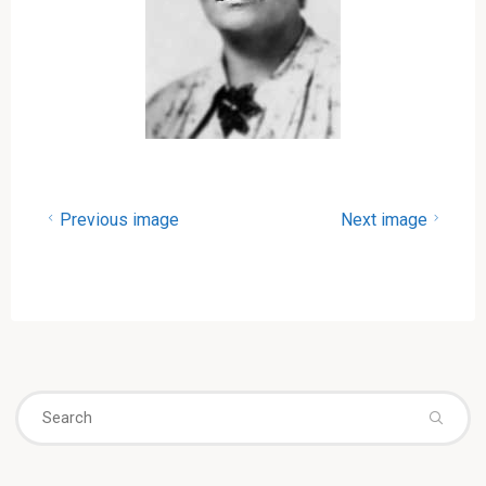
Previous image
Next image
Se
fo