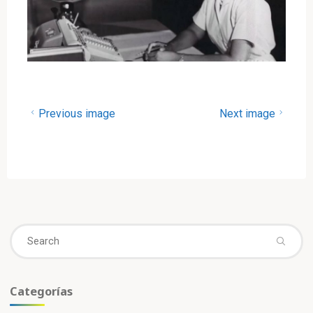
Previous image
Next image
Se
fo
Categorías