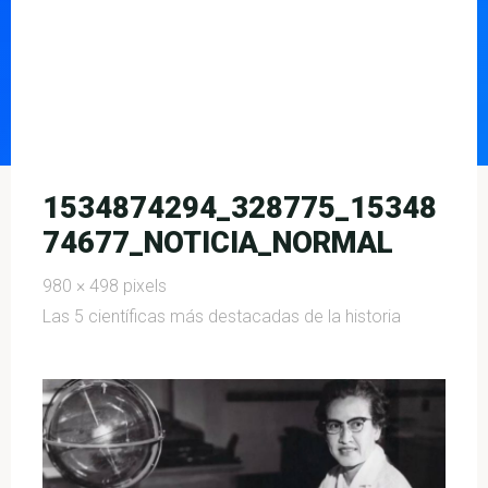
1534874294_328775_15348
74677_NOTICIA_NORMAL
Full
980 × 498
pixels
size
Las 5 científicas más destacadas de la historia