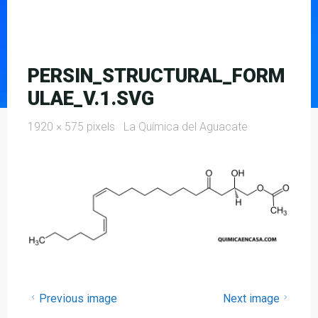
PERSIN_STRUCTURAL_FORM
ULAE_V.1.SVG
Full
1920 × 575
pixels
La Química del Aguacate
size
Previous image
Next image