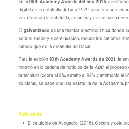
En la
88th Academy Awards del año 2016
, se retomó
digital de la estatuilla del año 1929, para eso se ela
vez obtenido la estatuilla, se pulen y se aplica un re
El
galvanizado
es una técnica electroquímica donde se 
será el ánodo y a continuación, reducir los cationes me
cátodo que es la estatuilla de Oscar.
Para la edición
93th Academy Awards de 2021
, la e
mostró en la cadena de noticias de la
ABC
,
el proceso 
britannium (cobre al 2%, estaño al 92% y antimonio al
adicional, se sabe que una estatuilla de la Academia,
Referencia
El celuloide de Avogadro. (2016). Oscars y celulo