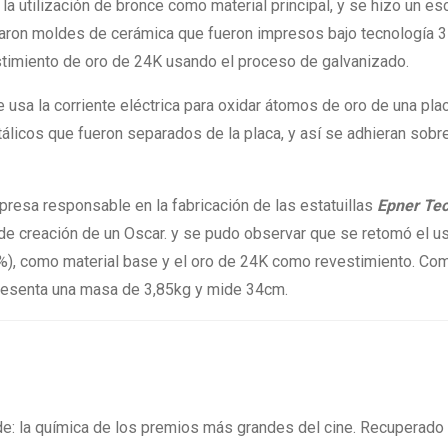
 la utilización de bronce como material principal, y se hizo un e
boraron moldes de cerámica que fueron impresos bajo tecnología 3
vestimiento de oro de 24K usando el proceso de galvanizado.
usa la corriente eléctrica para oxidar átomos de oro de una pla
tálicos que fueron separados de la placa, y así se adhieran sobre
mpresa responsable en la fabricación de las estatuillas
Epner Te
de creación de un Oscar. y se pudo observar que se retomó el u
 6%), como material base y el oro de 24K como revestimiento. Co
 presenta una masa de 3,85kg y mide 34cm.
ide: la química de los premios más grandes del cine. Recuperado