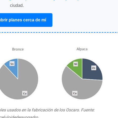
ciudad.
brir planes cerca de mí
es usados en la fabricación de los Oscars. Fuente:
celuloidedeavogadro