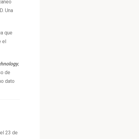
scaneo
D. Una
ca que
 el
chnology
,
so de
mo dato
 el 23 de