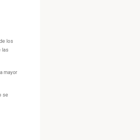
de los
 las
za mayor
o se