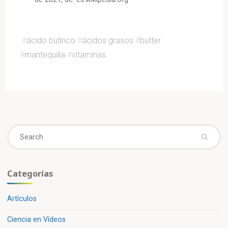
#
ácido butírico
#
ácidos grasos
#
butter
#
mantequilla
#
vitaminas
Se
fo
Categorías
Artículos
Ciencia en Vídeos