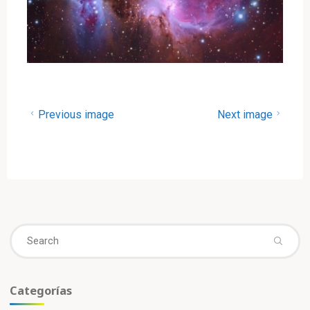
Previous image
Next image
Se
fo
Categorías