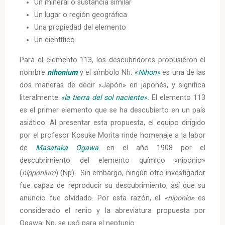
Un mineral o sustancia similar
Un lugar o región geográfica
Una propiedad del elemento
Un científico.
Para el elemento 113, los descubridores propusieron el
nombre
nihonium
y el símbolo Nh.
«
Nihon»
es una de las
dos maneras de decir «Japón» en japonés, y significa
literalmente
«la tierra del sol naciente».
El elemento 113
es el primer elemento que se ha descubierto en un país
asiático. Al presentar esta propuesta, el equipo dirigido
por el profesor Kosuke Morita rinde homenaje a la labor
de
Masataka Ogawa
en el año 1908 por el
descubrimiento del elemento químico «niponio»
(
nipponium
) (Np). Sin embargo, ningún otro investigador
fue capaz de reproducir su descubrimiento, así que su
anuncio fue olvidado. Por esta razón, el
«niponio»
es
considerado el renio y la abreviatura propuesta por
Ogawa, Np, se usó para el neptunio.