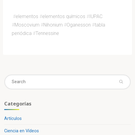
#
elementos
#
elementos químicos
#
IUPAC
#
Moscovium
#
Nihonium
#
Oganesson
#
tabla
periódica
#
Tennessine
Se
fo
Categorías
Artículos
Ciencia en Vídeos