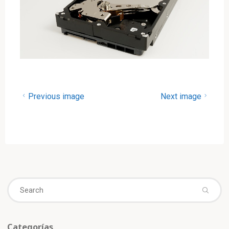
Previous image
Next image
Se
fo
Categorías