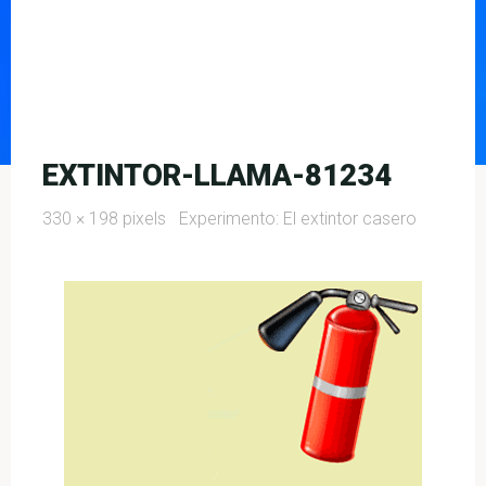
EXTINTOR-LLAMA-81234
Full
330 × 198
pixels
Experimento: El extintor casero
size