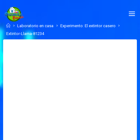
Skip
to
QUÍMICA
content
EN
Home
Laboratorio en casa
Experimento: El extintor casero
CASA.COM
Extintor-Llama-81234