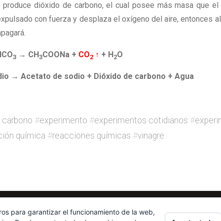
ue produce dióxido de carbono, el cual posee más masa que el 
e expulsado con fuerza y desplaza el oxígeno del aire, entonces a
apagará.
HCO
→ CH
COONa +
CO
↑
+ H
O
3
3
2
2
dio → Acetato de sodio + Dióxido de carbono + Agua
e carbono
#
experimento
#
experimentos cotidianos
#
experi
ción química
#
reacciones químicas
#
vinagre
ros para garantizar el funcionamiento de la web,