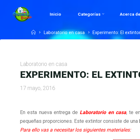
Skip
to
Inicio
Categorías
Acerca de
QUÍMICA
content
EN
Home
Laboratorio en casa
Experimento: El extinto
CASA.COM
Laboratorio en casa
EXPERIMENTO: EL EXTIN
17 mayo, 2016
En esta nueva entrega de
Laboratorio en casa
, te e
pequeñas proporciones. Este extintor consiste de una b
Para ello vas a necesitar los siguientes materiales: