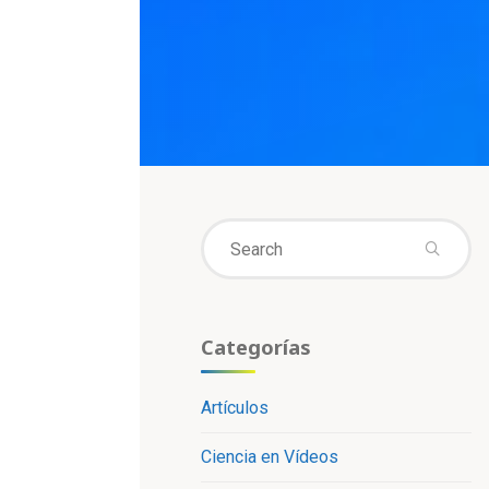
Se
fo
Categorías
Artículos
Ciencia en Vídeos