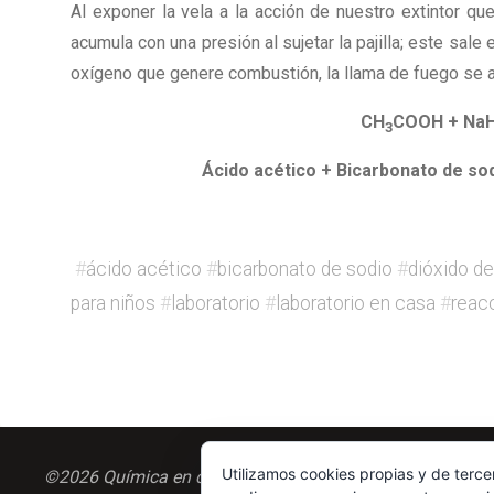
Al exponer la vela a la acción de nuestro extintor q
acumula con una presión al sujetar la pajilla; este sal
oxígeno que genere combustión, la llama de fuego se 
CH
COOH + Na
3
Ácido acético + Bicarbonato de so
#
ácido acético
#
bicarbonato de sodio
#
dióxido d
para niños
#
laboratorio
#
laboratorio en casa
#
reac
Utilizamos cookies propias y de terce
©2026 Química en casa.com