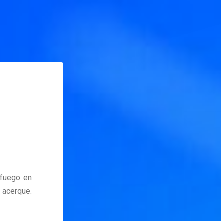
 fuego en
e acerque.