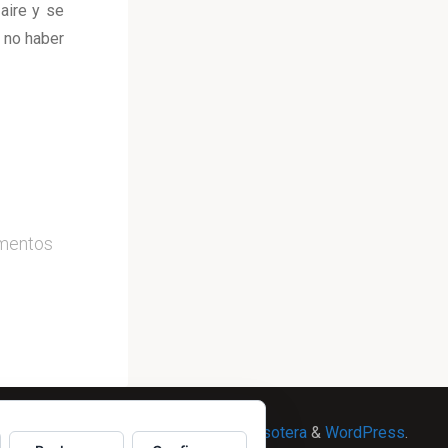
aire y se
l no haber
mentos
Powered by
Esotera
&
WordPress
.